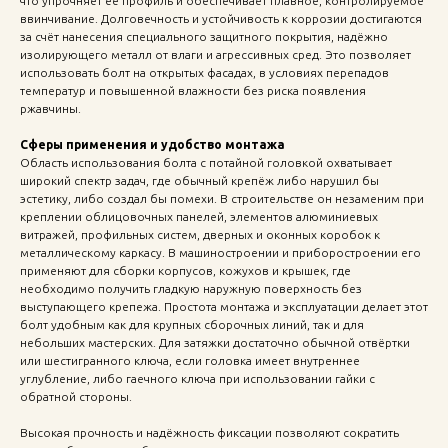
что упрочняет её профиль и обеспечивает плавное, контролируемое
ввинчивание. Долговечность и устойчивость к коррозии достигаются
за счёт нанесения специального защитного покрытия, надёжно
изолирующего металл от влаги и агрессивных сред. Это позволяет
использовать болт на открытых фасадах, в условиях перепадов
температур и повышенной влажности без риска появления
ржавчины.
Сферы применения и удобство монтажа
Область использования болта с потайной головкой охватывает
широкий спектр задач, где обычный крепёж либо нарушил бы
эстетику, либо создал бы помехи. В строительстве он незаменим при
креплении облицовочных панелей, элементов алюминиевых
витражей, профильных систем, дверных и оконных коробок к
металлическому каркасу. В машиностроении и приборостроении его
применяют для сборки корпусов, кожухов и крышек, где
необходимо получить гладкую наружную поверхность без
выступающего крепежа. Простота монтажа и эксплуатации делает этот
болт удобным как для крупных сборочных линий, так и для
небольших мастерских. Для затяжки достаточно обычной отвёртки
или шестигранного ключа, если головка имеет внутреннее
углубление, либо гаечного ключа при использовании гайки с
обратной стороны.
Высокая прочность и надёжность фиксации позволяют сократить