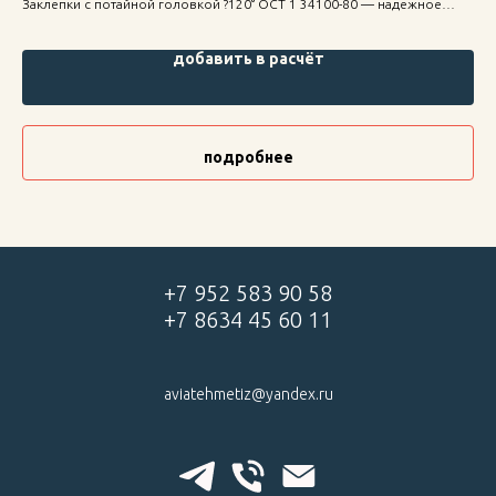
Заклепки с потайной головкой ?120° ОСТ 1 34100-80 — надежное
Вту
крепление для строительных конструкций, высокая прочность и
стр
долговечность.
добавить в расчёт
подробнее
+7 952 583 90 58
+7 8634 45 60 11
aviatehmetiz@yandex.ru