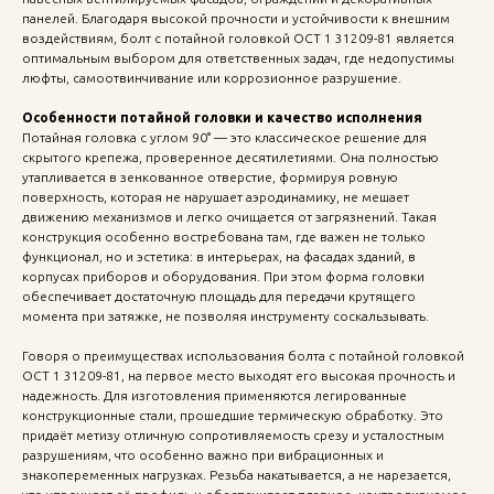
панелей. Благодаря высокой прочности и устойчивости к внешним
воздействиям, болт с потайной головкой ОСТ 1 31209-81 является
оптимальным выбором для ответственных задач, где недопустимы
люфты, самоотвинчивание или коррозионное разрушение.
Особенности потайной головки и качество исполнения
Потайная головка с углом 90° — это классическое решение для
скрытого крепежа, проверенное десятилетиями. Она полностью
утапливается в зенкованное отверстие, формируя ровную
поверхность, которая не нарушает аэродинамику, не мешает
движению механизмов и легко очищается от загрязнений. Такая
конструкция особенно востребована там, где важен не только
функционал, но и эстетика: в интерьерах, на фасадах зданий, в
корпусах приборов и оборудования. При этом форма головки
обеспечивает достаточную площадь для передачи крутящего
момента при затяжке, не позволяя инструменту соскальзывать.
Говоря о преимуществах использования болта с потайной головкой
ОСТ 1 31209-81, на первое место выходят его высокая прочность и
надежность. Для изготовления применяются легированные
конструкционные стали, прошедшие термическую обработку. Это
придаёт метизу отличную сопротивляемость срезу и усталостным
разрушениям, что особенно важно при вибрационных и
знакопеременных нагрузках. Резьба накатывается, а не нарезается,