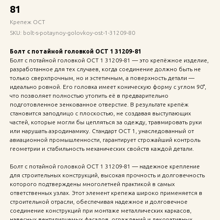
81
Крепеж ОСТ
SKU:
bolt-s-potaynoy-golovkoy-ost-1-31209-80
Болт с потайной головкой ОСТ 1 31209-81
Болт с потайной головкой ОСТ 1 31209-81 — это крепёжное изделие,
разработанное для тех случаев, когда соединение должно быть не
только сверхпрочным, но и эстетичным, а поверхность детали —
идеально ровной. Его головка имеет коническую форму с углом 90°,
что позволяет полностью утопить её в предварительно
подготовленное зенкованное отверстие. В результате крепёж
становится заподлицо с плоскостью, не создавая выступающих
частей, которые могли бы цепляться за одежду, травмировать руки
или нарушать аэродинамику. Стандарт ОСТ 1, унаследованный от
авиационной промышленности, гарантирует строжайший контроль
геометрии и стабильность механических свойств каждой детали.
Болт с потайной головкой ОСТ 1 31209-81 — надежное крепление
для строительных конструкций, высокая прочность и долговечность
которого подтверждены многолетней практикой в самых
ответственных узлах. Этот элемент крепежа широко применяется в
строительной отрасли, обеспечивая надежное и долговечное
соединение конструкций при монтаже металлических каркасов,
навесных вентилируемых фасадов, ограждений и декоративных