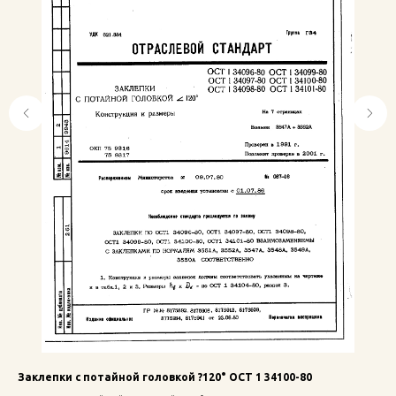
Заклепки с потайной головкой ?120° ОСТ 1 34100-80
Вт