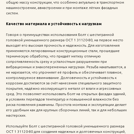
общую массу конструкции, что особенно актуально в транспортном
машиностроении, авиастроении и при монтаже лёгких фасадных
систем.
Качество материала и устойчивость к нагрузкам
Говоря о преимуществах использования Болт с шестигранной
головкой уменьшенного размера ОСТ 1 31120-80, на первое место
выходят его высокая прочность и надежность. Для изготовления
применяются легированные конструкционные стали, прошедшие
термическую обработку, что придаёт метизу отличную
сопротивляемость срезу и усталостным разрушениям при
вибрационных и знакопеременных нагрузках. Резьба накатывается, а
не нарезается, что упрочняет её профиль и обеспечивает плавное,
контролируемое ввинчивание. Долговечность и устойчивость к
коррозии достигаются за счёт нанесения специального защитного
покрытия, надёжно изолирующего металл от влаги и агрессивных
сред. Это позволяет использовать болт на открытых фасадах зданий,
в условиях перепадов температур и повышенной влажности без
риска появления ржавчины. Простота монтажа и эксплуатации делает
его удобным как для крупных сборочных линий, так и для небольших
мастерских.
Используйте Болт с шестигранной головкой уменьшенного размера
ОСТ 1 31120-80 для создания надежных и долговечных конструкций,