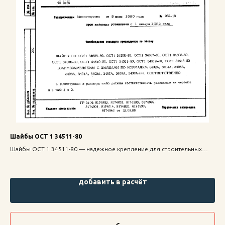
Шайбы ОСТ 1 34511-80
Вт
Шайбы ОСТ 1 34511-80 — надежное крепление для строительных
Вту
конструкций, высокая прочность и долговечность.
стр
добавить в расчёт