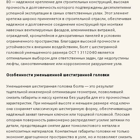
80 — надежное крепление для строительных конструкций, высокая
прочность и долговечность которого подтверждены десятилетиями
успешной эксплуатации в самых ответственных узлах. Этот элемент
крепежа широко применяется в строительной отрасли, обеспечивая
надежное и долговечное соединение конструкций при монтаже
навесных вентилируемых фасадов, алюминиевых витражей,
ограждений, кронштейнов и декоративных панелей в условиях
ограниченного пространства. Благодаря высокой прочности и
устойчивости к внешним воздействиям, Болт с шестигранной
головкой уменьшенного размера ОСТ 1 31120-80 является
оптимальным выбором для ответственных задач, где недопустимы
люфты, самоотвинчивание или коррозионное разрушение узла.
Особенности уменьшенной шестигранной головки
Уменьшенная шестигранная головка болта — это результат
тщательной инженерной оптимизации геометрии, позволившей
снизить габариты и массу крепежа без ущерба для его прочностных
характеристик. При меньшей высоте и меньшем размере «под ключ»
она сохраняет классическую шестигранную форму, обеспечивающую
надёжный захват гаечным ключом или торцевой головкой. Плоская
опорная поверхность равномерно распределяет усилие затяжки по
детали, предотвращая смятие даже тонколистового металла и
композитных материалов. Компактные габариты головки не только
экономят драгоценное пространство в узле, но и позволяют снизить