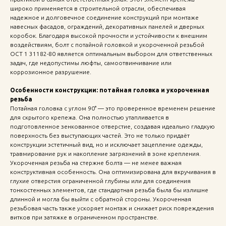
широко применяется в строительной отрасли, обеспечивая
надежное и долговечное соединение конструкций при монтаже
навесных фасадов, ограждений, декоративных панелей и дверных
коробок. Благодаря высокой прочности и устойчивости к внешним
воздействиям, болт с потайной головкой и укороченной резьбой
ОСТ 1 31182-80 является оптимальным выбором для ответственных
задач, где недопустимы люфты, самоотвинчивание или
коррозионное разрушение.
Особенности конструкции: потайная головка и укороченная
резьба
Потайная головка с углом 90° — это проверенное временем решение
для скрытого крепежа. Она полностью утапливается в
подготовленное зенкованное отверстие, создавая идеально гладкую
поверхность без выступающих частей. Это не только придаёт
конструкции эстетичный вид, но и исключает зацепление одежды,
травмирование рук и накопление загрязнений в зоне крепления.
Укороченная резьба на стержне болта — не менее важная
конструктивная особенность. Она оптимизирована для вкручивания в
глухие отверстия ограниченной глубины или для соединения
тонкостенных элементов, где стандартная резьба была бы излишне
длинной и могла бы выйти с обратной стороны. Укороченная
резьбовая часть также ускоряет монтаж и снижает риск повреждения
витков при затяжке в ограниченном пространстве.