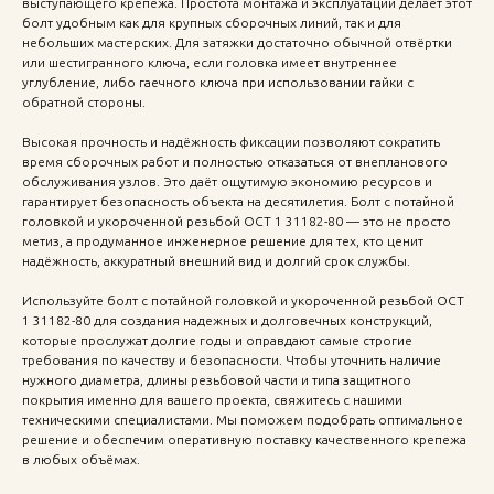
выступающего крепежа. Простота монтажа и эксплуатации делает этот
болт удобным как для крупных сборочных линий, так и для
небольших мастерских. Для затяжки достаточно обычной отвёртки
или шестигранного ключа, если головка имеет внутреннее
углубление, либо гаечного ключа при использовании гайки с
обратной стороны.
Высокая прочность и надёжность фиксации позволяют сократить
время сборочных работ и полностью отказаться от внепланового
обслуживания узлов. Это даёт ощутимую экономию ресурсов и
гарантирует безопасность объекта на десятилетия. Болт с потайной
головкой и укороченной резьбой ОСТ 1 31182-80 — это не просто
метиз, а продуманное инженерное решение для тех, кто ценит
надёжность, аккуратный внешний вид и долгий срок службы.
Используйте болт с потайной головкой и укороченной резьбой ОСТ
1 31182-80 для создания надежных и долговечных конструкций,
которые прослужат долгие годы и оправдают самые строгие
требования по качеству и безопасности. Чтобы уточнить наличие
нужного диаметра, длины резьбовой части и типа защитного
покрытия именно для вашего проекта, свяжитесь с нашими
техническими специалистами. Мы поможем подобрать оптимальное
решение и обеспечим оперативную поставку качественного крепежа
в любых объёмах.