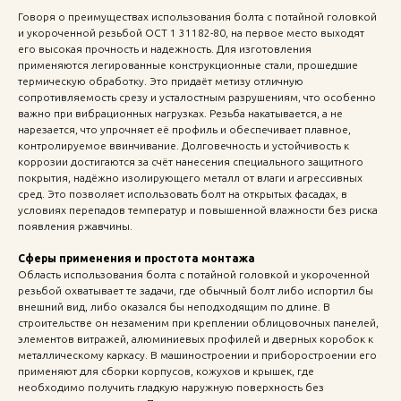
Говоря о преимуществах использования болта с потайной головкой
и укороченной резьбой ОСТ 1 31182-80, на первое место выходят
его высокая прочность и надежность. Для изготовления
применяются легированные конструкционные стали, прошедшие
термическую обработку. Это придаёт метизу отличную
сопротивляемость срезу и усталостным разрушениям, что особенно
важно при вибрационных нагрузках. Резьба накатывается, а не
нарезается, что упрочняет её профиль и обеспечивает плавное,
контролируемое ввинчивание. Долговечность и устойчивость к
коррозии достигаются за счёт нанесения специального защитного
покрытия, надёжно изолирующего металл от влаги и агрессивных
сред. Это позволяет использовать болт на открытых фасадах, в
условиях перепадов температур и повышенной влажности без риска
появления ржавчины.
Сферы применения и простота монтажа
Область использования болта с потайной головкой и укороченной
резьбой охватывает те задачи, где обычный болт либо испортил бы
внешний вид, либо оказался бы неподходящим по длине. В
строительстве он незаменим при креплении облицовочных панелей,
элементов витражей, алюминиевых профилей и дверных коробок к
металлическому каркасу. В машиностроении и приборостроении его
применяют для сборки корпусов, кожухов и крышек, где
необходимо получить гладкую наружную поверхность без