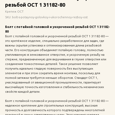
резьбой ОСТ 1 31182-80
Крепеж ОСТ
SKU:
bolt-s-potaynoy-golovkoy-i-ukorochennoy-rezboy-ost
Болт с потайной головкой и укороченной резьбой ОСТ 1 31182-
80
Болт с потайной головкой и укороченной резьбой ОСТ 1 31182-80 —
это крепёжное изделие, специально разработанное для задач, где
важны скрытая установка и оптимизированная длина резьбовой
части. Его конструкция объединяет потайную головку, полностью
утапливаемую в зенкованное отверстие, и укороченную резьбу на
стержне, предназначенную для вкручивания в глухие отверстия или
соединения тонкостенных деталей. Такое решение позволяет
получить идеально гладкую поверхность без выступающих
элементов и при этом сократить время монтажа, поскольку для
полной затяжки требуется меньше оборотов. Стандарт ОСТ 1,
унаследованный от авиационной промышленности, гарантирует
высочайшую точность изготовления и стабильность механических
свойств каждой детали.
Болт с потайной головкой и укороченной резьбой ОСТ 1 31182-80 —
надежное крепление для строительных конструкций, высокая
прочность и долговечность которого подтверждены многолетней
практикой в самых ответственных узлах. Этот элемент крепежа