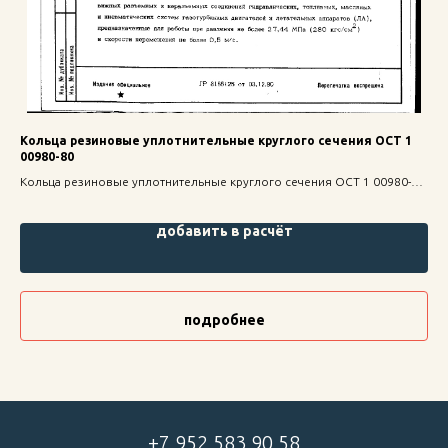
Кольца резиновые уплотнительные круглого сечения ОСТ 1
Ша
00980-80
ое
Шай
Кольца резиновые уплотнительные круглого сечения ОСТ 1 00980-80
стр
— надежное крепление для строительных конструкций, высокая
прочность и долговечность.
добавить в расчёт
подробнее
+7 952 583 90 58