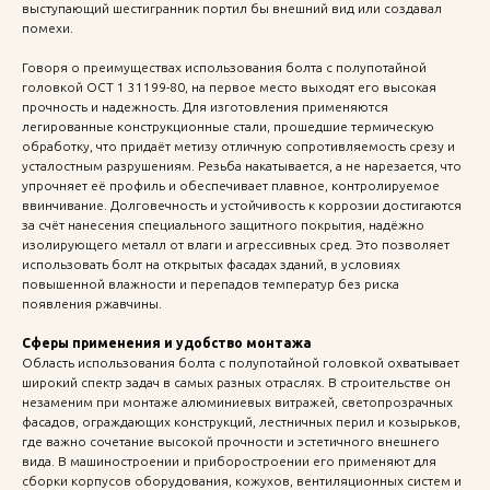
выступающий шестигранник портил бы внешний вид или создавал
помехи.
Говоря о преимуществах использования болта с полупотайной
головкой ОСТ 1 31199-80, на первое место выходят его высокая
прочность и надежность. Для изготовления применяются
легированные конструкционные стали, прошедшие термическую
обработку, что придаёт метизу отличную сопротивляемость срезу и
усталостным разрушениям. Резьба накатывается, а не нарезается, что
упрочняет её профиль и обеспечивает плавное, контролируемое
ввинчивание. Долговечность и устойчивость к коррозии достигаются
за счёт нанесения специального защитного покрытия, надёжно
изолирующего металл от влаги и агрессивных сред. Это позволяет
использовать болт на открытых фасадах зданий, в условиях
повышенной влажности и перепадов температур без риска
появления ржавчины.
Сферы применения и удобство монтажа
Область использования болта с полупотайной головкой охватывает
широкий спектр задач в самых разных отраслях. В строительстве он
незаменим при монтаже алюминиевых витражей, светопрозрачных
фасадов, ограждающих конструкций, лестничных перил и козырьков,
где важно сочетание высокой прочности и эстетичного внешнего
вида. В машиностроении и приборостроении его применяют для
сборки корпусов оборудования, кожухов, вентиляционных систем и