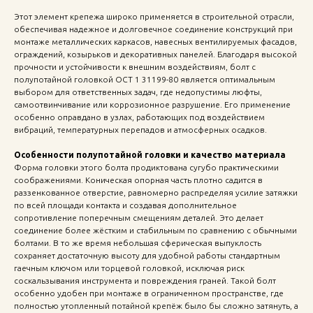
Этот элемент крепежа широко применяется в строительной отрасли,
обеспечивая надежное и долговечное соединение конструкций при
монтаже металлических каркасов, навесных вентилируемых фасадов,
ограждений, козырьков и декоративных панелей. Благодаря высокой
прочности и устойчивости к внешним воздействиям, болт с
полупотайной головкой ОСТ 1 31199-80 является оптимальным
выбором для ответственных задач, где недопустимы люфты,
самоотвинчивание или коррозионное разрушение. Его применение
особенно оправдано в узлах, работающих под воздействием
вибраций, температурных перепадов и атмосферных осадков.
Особенности полупотайной головки и качество материала
Форма головки этого болта продиктована сугубо практическими
соображениями. Коническая опорная часть плотно садится в
раззенкованное отверстие, равномерно распределяя усилие затяжки
по всей площади контакта и создавая дополнительное
сопротивление поперечным смещениям деталей. Это делает
соединение более жёстким и стабильным по сравнению с обычными
болтами. В то же время небольшая сферическая выпуклость
сохраняет достаточную высоту для удобной работы стандартным
гаечным ключом или торцевой головкой, исключая риск
соскальзывания инструмента и повреждения граней. Такой болт
особенно удобен при монтаже в ограниченном пространстве, где
полностью утопленный потайной крепёж было бы сложно затянуть, а