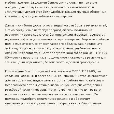
мебели, где крепёж должен быть частично скрыт, но при этом
доступен для обслуживания и ремонта. Простота монтажа и
эксплуатации делает этот болт удобным как для крупных сборочных
конвейеров, так и для небольших мастерских.
Для затяжки болта достаточно стандартного набора гаечных ключей,
а само соединение не требует периодической подтяжки на
протяжении всего срока службы конструкции. Высокая прочность и
надёжность фиксации позволяют сократить время сборочных работ и
полностью отказаться от внепланового обслуживания узлов. Это
даёт ощутимую экономию ресурсов и гарантирует безопасность
объекта на десятилетия. Болт с полупотайной головкой ОСТ 1 31199-
80 — это не просто метиз, а продуманное инженерное решение для
тех, кто ценит надёжность, безопасность и долгий срок службы.
Используйте болт с полупотайной головкой ОСТ 1 31199-80 для
создания надежных и долговечных конструкций, которые прослужат
долгие годы и оправдают самые строгие требования по качеству и
безопасности. Чтобы уточнить наличие нужного диаметра, длины
резьбовой части и типа защитного покрытия именно для вашего
проекта, свяжитесь с нашими техническими специалистами. Мы
поможем подобрать оптимальное решение и обеспечим
оперативную поставку качественного крепежа в любых объёмах.