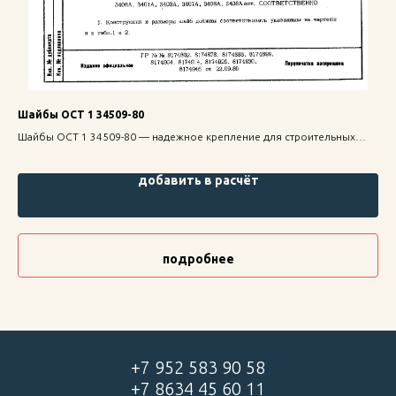
Шайбы ОСТ 1 34509-80
Ша
ие
Шайбы ОСТ 1 34509-80 — надежное крепление для строительных
Шай
ь.
конструкций, высокая прочность и долговечность.
кон
добавить в расчёт
подробнее
+7 952 583 90 58
+7 8634 45 60 11