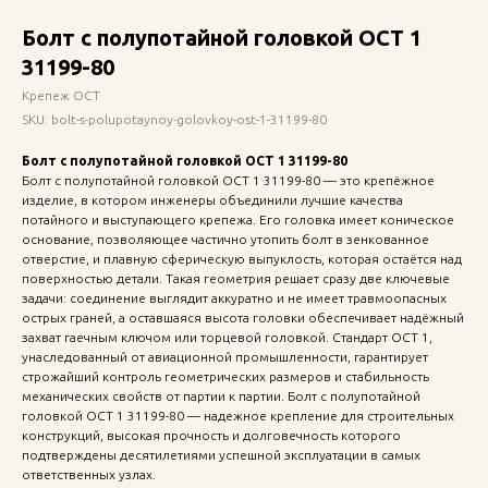
Болт с полупотайной головкой ОСТ 1
31199-80
Крепеж ОСТ
SKU:
bolt-s-polupotaynoy-golovkoy-ost-1-31199-80
Болт с полупотайной головкой ОСТ 1 31199-80
Болт с полупотайной головкой ОСТ 1 31199-80 — это крепёжное
изделие, в котором инженеры объединили лучшие качества
потайного и выступающего крепежа. Его головка имеет коническое
основание, позволяющее частично утопить болт в зенкованное
отверстие, и плавную сферическую выпуклость, которая остаётся над
поверхностью детали. Такая геометрия решает сразу две ключевые
задачи: соединение выглядит аккуратно и не имеет травмоопасных
острых граней, а оставшаяся высота головки обеспечивает надёжный
захват гаечным ключом или торцевой головкой. Стандарт ОСТ 1,
унаследованный от авиационной промышленности, гарантирует
строжайший контроль геометрических размеров и стабильность
механических свойств от партии к партии. Болт с полупотайной
головкой ОСТ 1 31199-80 — надежное крепление для строительных
конструкций, высокая прочность и долговечность которого
подтверждены десятилетиями успешной эксплуатации в самых
ответственных узлах.