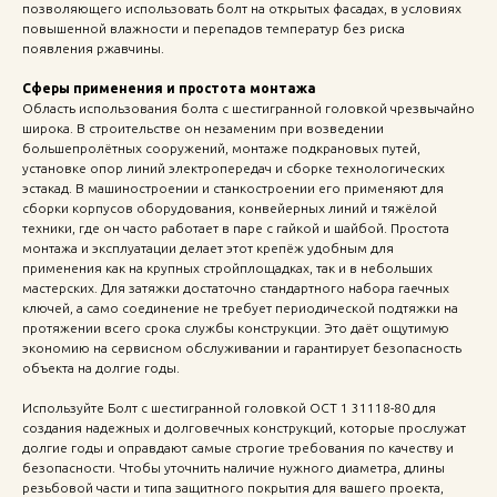
позволяющего использовать болт на открытых фасадах, в условиях
повышенной влажности и перепадов температур без риска
появления ржавчины.
Сферы применения и простота монтажа
Область использования болта с шестигранной головкой чрезвычайно
широка. В строительстве он незаменим при возведении
большепролётных сооружений, монтаже подкрановых путей,
установке опор линий электропередач и сборке технологических
эстакад. В машиностроении и станкостроении его применяют для
сборки корпусов оборудования, конвейерных линий и тяжёлой
техники, где он часто работает в паре с гайкой и шайбой. Простота
монтажа и эксплуатации делает этот крепёж удобным для
применения как на крупных стройплощадках, так и в небольших
мастерских. Для затяжки достаточно стандартного набора гаечных
ключей, а само соединение не требует периодической подтяжки на
протяжении всего срока службы конструкции. Это даёт ощутимую
экономию на сервисном обслуживании и гарантирует безопасность
объекта на долгие годы.
Используйте Болт с шестигранной головкой ОСТ 1 31118-80 для
создания надежных и долговечных конструкций, которые прослужат
долгие годы и оправдают самые строгие требования по качеству и
безопасности. Чтобы уточнить наличие нужного диаметра, длины
резьбовой части и типа защитного покрытия для вашего проекта,