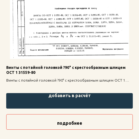
Винты с потайной головкой ?90° с крестообразным шлицем
Га
ОСТ 1 31559-80
Гай
Винты с потайной головкой ?90° с крестообразным шлицем ОСТ 1
кре
31559-80 — надежное крепление для строительных конструкций,
дол
высокая прочность и долговечность.
добавить в расчёт
подробнее