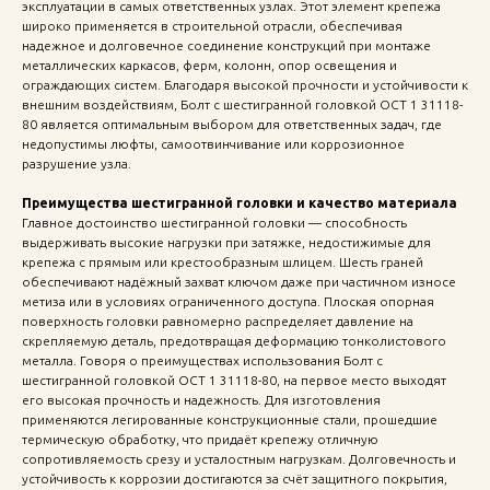
эксплуатации в самых ответственных узлах. Этот элемент крепежа
широко применяется в строительной отрасли, обеспечивая
надежное и долговечное соединение конструкций при монтаже
металлических каркасов, ферм, колонн, опор освещения и
ограждающих систем. Благодаря высокой прочности и устойчивости к
внешним воздействиям, Болт с шестигранной головкой ОСТ 1 31118-
80 является оптимальным выбором для ответственных задач, где
недопустимы люфты, самоотвинчивание или коррозионное
разрушение узла.
Преимущества шестигранной головки и качество материала
Главное достоинство шестигранной головки — способность
выдерживать высокие нагрузки при затяжке, недостижимые для
крепежа с прямым или крестообразным шлицем. Шесть граней
обеспечивают надёжный захват ключом даже при частичном износе
метиза или в условиях ограниченного доступа. Плоская опорная
поверхность головки равномерно распределяет давление на
скрепляемую деталь, предотвращая деформацию тонколистового
металла. Говоря о преимуществах использования Болт с
шестигранной головкой ОСТ 1 31118-80, на первое место выходят
его высокая прочность и надежность. Для изготовления
применяются легированные конструкционные стали, прошедшие
термическую обработку, что придаёт крепежу отличную
сопротивляемость срезу и усталостным нагрузкам. Долговечность и
устойчивость к коррозии достигаются за счёт защитного покрытия,