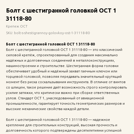
Болт с шестигранной головкой ОСТ 1
31118-80
Крепеж ОСТ
SKU:
bolt-s-shestigrannoy-golovkoy-ost-1-31118-80
Болт с шестигранной головкой ОСТ 1 31118-80
Болт с шестигранной головкой ОСТ 1 31118-80 — это классический
силовой крепёж, спроектированный для создания максимально
надёжных и долговечных соединений в металлоконструкциях,
машиностроении и строительстве. Шестигранная форма головки
обеспечивает удобный и надёжный захват гаечным ключом или
торцевой головкой, позволяя передавать значительный крутящий
момент без риска соскальзывания инструмента. В отличие от винтов
со шлицем, такое решение даёт возможность строго контролировать
усилие затяжки, что критически важно при сборке ответственных
узлов. Стандарт ОСТ 1, унаследованный от авиационной
промышленности, гарантирует точность геометрических размеров и
высокие механические свойства каждой детали.
Болт с шестигранной головкой ОСТ 1 31118-80 — надежное
крепление для строительных конструкций, высокая прочность и
долговечность которого подтверждены десятилетиями успешной