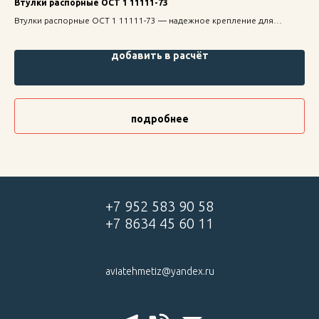
Втулки распорные ОСТ 1 11111-73
Ви
ие
Втулки распорные ОСТ 1 11111-73 — надежное крепление для
Вин
ь.
строительных конструкций, высокая прочность и долговечность.
кре
дол
добавить в расчёт
подробнее
+7 952 583 90 58
+7 8634 45 60 11
aviatehmetiz@yandex.ru