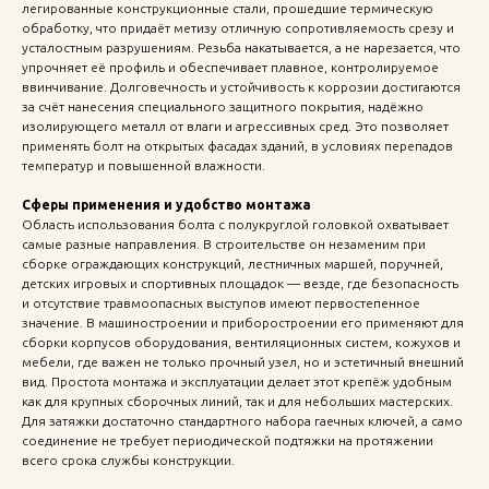
легированные конструкционные стали, прошедшие термическую
обработку, что придаёт метизу отличную сопротивляемость срезу и
усталостным разрушениям. Резьба накатывается, а не нарезается, что
упрочняет её профиль и обеспечивает плавное, контролируемое
ввинчивание. Долговечность и устойчивость к коррозии достигаются
за счёт нанесения специального защитного покрытия, надёжно
изолирующего металл от влаги и агрессивных сред. Это позволяет
применять болт на открытых фасадах зданий, в условиях перепадов
температур и повышенной влажности.
Сферы применения и удобство монтажа
Область использования болта с полукруглой головкой охватывает
самые разные направления. В строительстве он незаменим при
сборке ограждающих конструкций, лестничных маршей, поручней,
детских игровых и спортивных площадок — везде, где безопасность
и отсутствие травмоопасных выступов имеют первостепенное
значение. В машиностроении и приборостроении его применяют для
сборки корпусов оборудования, вентиляционных систем, кожухов и
мебели, где важен не только прочный узел, но и эстетичный внешний
вид. Простота монтажа и эксплуатации делает этот крепёж удобным
как для крупных сборочных линий, так и для небольших мастерских.
Для затяжки достаточно стандартного набора гаечных ключей, а само
соединение не требует периодической подтяжки на протяжении
всего срока службы конструкции.