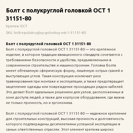
Болт с полукруглой головкой ОСТ 1
31151-80
Крепеж ОСТ
SKU:
bolt-s-polukrugloy-golovkoy-ost-1-31151-80
Болт с полукруглой головкой ОСТ 1 31151-80
Болт с полукруглой головкой ОСТ 1 31151-80 — это крепёжное
изделие, в котором традиции авиационного стандарта сочетаются с
требованиями безопасности и удобства, предъявляемыми в
современном строительстве и машиностроении. Головка болта
имеет обтекаемую сферическую форму, лишённую острых граней и
выступающих углов. Такая конструкция исключает риск
травмирования при монтаже и эксплуатации, а также предотвращает
зацепление одежды или повреждение проходящих рядом кабелей.
Это делает болт идеальным решением для узлов, расположенных в
зоне доступа людей, а также для корпусов оборудования, где важна
не только прочность, но и эргономика.
Болт с полукруглой головкой ОСТ 1 31151-80 — надежное крепление
для строительных конструкций, высокая прочность и долговечность
которого подтверждены десятилетиями успешной эксплуатации в
самых ответственных отраслях. Этот элемент крепежа широко