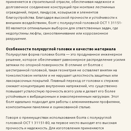
применяется в строительной отрасли, обеспечивая надежное и
долговечное соединение конструкций при монтаже лестничных
ограждений, перил, пандусов, козырьков и элементов
благоустройства. Благодаря высокой прочности и устойчивости к
внешним воздействиям, болт с полукруглой головкой ОСТ 1 31151-
80 является оптимальным выбором для ответственных задач, где
недопустимы люфты, самоотвинчивание или коррозионное
разрушение.
Особенности полукруглой головки и качество материала
Полукруглая форма головки болта — это продуманное инженерное
решение, которое обеспечивает равномерное распределение усилия
затяжки по опорной поверхности. В отличие от болтов с
шестигранной головкой, такая геометрия не оставляет вмятин на
тонколистовом металле и не нарушает целостность защитных или
лакокрасочных покрытий. Плавный переход от головки к стержню
снижает концентрацию внутренних напряжений, что существенно
повышает усталостную прочность всего узла и делает его более
устойчивым к вибрационным и знакопеременным нагрузкам. Этот
болт идеально подходит для работы с алюминиевыми профилями,
композитными панелями и оцинкованной сталью.
Говоря о преимуществах использования болта с полукруглой
головкой ОСТ 1 31151-80, на первое место выходят его высокая
прочность и надежность. Для изготовления применяются