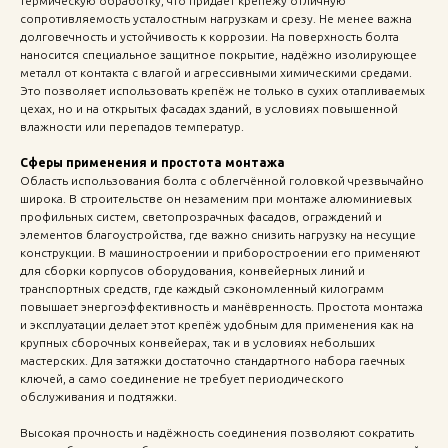
термическую обработку, что придаёт крепежу отличную
сопротивляемость усталостным нагрузкам и срезу. Не менее важна
долговечность и устойчивость к коррозии. На поверхность болта
наносится специальное защитное покрытие, надёжно изолирующее
металл от контакта с влагой и агрессивными химическими средами.
Это позволяет использовать крепёж не только в сухих отапливаемых
цехах, но и на открытых фасадах зданий, в условиях повышенной
влажности или перепадов температур.
Сферы применения и простота монтажа
Область использования болта с облегчённой головкой чрезвычайно
широка. В строительстве он незаменим при монтаже алюминиевых
профильных систем, светопрозрачных фасадов, ограждений и
элементов благоустройства, где важно снизить нагрузку на несущие
конструкции. В машиностроении и приборостроении его применяют
для сборки корпусов оборудования, конвейерных линий и
транспортных средств, где каждый сэкономленный килограмм
повышает энергоэффективность и манёвренность. Простота монтажа
и эксплуатации делает этот крепёж удобным для применения как на
крупных сборочных конвейерах, так и в условиях небольших
мастерских. Для затяжки достаточно стандартного набора гаечных
ключей, а само соединение не требует периодического
обслуживания и подтяжки.
Высокая прочность и надёжность соединения позволяют сократить