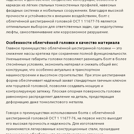
каркасах из лёгких стальных тонкостенных профилей, навесных
фасадных системах и мобильных сооружениях. Благодаря высокой
прочности и устойчивости к внешним воздействиям, болт с
облегчённой шестигранной головкой ОСТ 1 11677-76 является
оптимальным выбором для ответственных задач, где недопустимы
люфты, самоотвинчивание или коррозионное разрушение.
Особенности облегчённой головки и качество материала
Главное преимущество облегчённой шестигранной головки — это
снижение массы крепежа при сохранении полной функциональности.
Уменьшенные габариты головки позволяют размещать болт в более
стеснённых условиях, экономить материал и снижать общий вес
конструкции, что особенно актуально в транспортном
машиностроении и высотном строительстве. При этом шестигранная
форма обеспечивает надёжный захват стандартным гаечным ключом
или торцевой головкой, позволяя создавать мощную и
контролируемую затяжку. Плоская опорная поверхность головки
равномерно распределяет давление на деталь, предотвращая
деформацию даже тонколистового металла.
Говоря о преимуществах использования болта с облегчённой
шестигранной головкой ОСТ 1 11677-76, на первое место выходят
его высокая прочность и надежность. Для изготовления
применяются легированные конструкционные стали, прошедшие