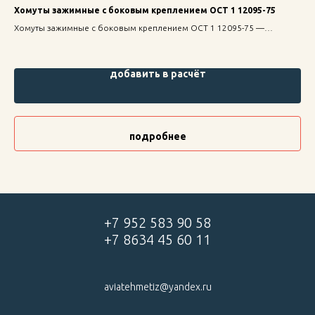
Хомуты зажимные с боковым креплением ОСТ 1 12095-75
Га
ст
ое
Хомуты зажимные с боковым креплением ОСТ 1 12095-75 —
Гай
надежное крепление для строительных конструкций, высокая
1 3
прочность и долговечность.
выс
добавить в расчёт
подробнее
+7 952 583 90 58
+7 8634 45 60 11
aviatehmetiz@yandex.ru