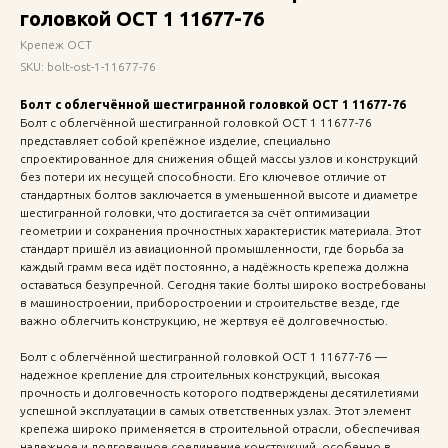
головкой ОСТ 1 11677-76
Крепеж ОСТ
SKU:
bolt-ost-1-11677-76
Болт с облегчённой шестигранной головкой ОСТ 1 11677-76
Болт с облегчённой шестигранной головкой ОСТ 1 11677-76
представляет собой крепёжное изделие, специально
спроектированное для снижения общей массы узлов и конструкций
без потери их несущей способности. Его ключевое отличие от
стандартных болтов заключается в уменьшенной высоте и диаметре
шестигранной головки, что достигается за счёт оптимизации
геометрии и сохранения прочностных характеристик материала. Этот
стандарт пришёл из авиационной промышленности, где борьба за
каждый грамм веса идёт постоянно, а надёжность крепежа должна
оставаться безупречной. Сегодня такие болты широко востребованы
в машиностроении, приборостроении и строительстве везде, где
важно облегчить конструкцию, не жертвуя её долговечностью.
Болт с облегчённой шестигранной головкой ОСТ 1 11677-76 —
надежное крепление для строительных конструкций, высокая
прочность и долговечность которого подтверждены десятилетиями
успешной эксплуатации в самых ответственных узлах. Этот элемент
крепежа широко применяется в строительной отрасли, обеспечивая
надежное и долговечное соединение конструкций, особенно в