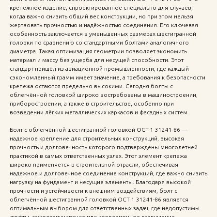
крепёжное изделие, спроектированное специально для случаев,
когда важно снизить общий вес конструкции, но при этом нельзя
жертвовать прочностью и надёжностью соединения. Его ключевая
особенность заключается в уменьшенных размерах шестигранной
головки по сравнению со стандартными болтами аналогичного
диаметра. Такая оптимизация геометрии позволяет экономить
материал и массу без ущерба для несущей способности. Этот
стандарт пришёл из авиационной промышленности, где каждый
сэкономленный грамм имеет значение, а требования к безопасности
крепежа остаются предельно высокими. Сегодня болты с
облегчённой головкой широко востребованы в машиностроении,
приборостроении, а также в строительстве, особенно при
возведении лёгких металлических каркасов и фасадных систем.
Болт с облегчённой шестигранной головкой ОСТ 1 31241-86 —
надежное крепление для строительных конструкций, высокая
прочность и долговечность которого подтверждены многолетней
практикой в самых ответственных узлах. Этот элемент крепежа
широко применяется в строительной отрасли, обеспечивая
надежное и долговечное соединение конструкций, где важно снизить
нагрузку на фундамент и несущие элементы. Благодаря высокой
прочности и устойчивости к внешним воздействиям, болт с
облегчённой шестигранной головкой ОСТ 1 31241-86 является
оптимальным выбором для ответственных задач, где недопустимы
люфты, самоотвинчивание или коррозионное разрушение.