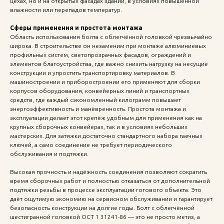
цехах, но и на открытых фасадах зданий, в условиях повышенной
влажности или перепадов температур.
Сферы применения и простота монтажа
Область использования болта с облегчённой головкой чрезвычайно
широка. В строительстве он незаменим при монтаже алюминиевых
профильных систем, светопрозрачных фасадов, ограждений и
элементов благоустройства, где важно снизить нагрузку на несущие
конструкции и упростить транспортировку материалов. В
машиностроении и приборостроении его применяют для сборки
корпусов оборудования, конвейерных линий и транспортных
средств, где каждый сэкономленный килограмм повышает
энергоэффективность и манёвренность. Простота монтажа и
эксплуатации делает этот крепёж удобным для применения как на
крупных сборочных конвейерах, так и в условиях небольших
мастерских. Для затяжки достаточно стандартного набора гаечных
ключей, а само соединение не требует периодического
обслуживания и подтяжки.
Высокая прочность и надёжность соединения позволяют сократить
время сборочных работ и полностью отказаться от дополнительной
подтяжки резьбы в процессе эксплуатации готового объекта. Это
даёт ощутимую экономию на сервисном обслуживании и гарантирует
безопасность конструкции на долгие годы. Болт с облегчённой
шестигранной головкой ОСТ 1 31241-86 — это не просто метиз, а