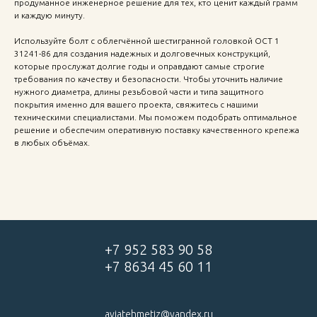
продуманное инженерное решение для тех, кто ценит каждый грамм
и каждую минуту.
Используйте болт с облегчённой шестигранной головкой ОСТ 1
31241-86 для создания надежных и долговечных конструкций,
которые прослужат долгие годы и оправдают самые строгие
требования по качеству и безопасности. Чтобы уточнить наличие
нужного диаметра, длины резьбовой части и типа защитного
покрытия именно для вашего проекта, свяжитесь с нашими
техническими специалистами. Мы поможем подобрать оптимальное
решение и обеспечим оперативную поставку качественного крепежа
в любых объёмах.
+7 952 583 90 58
+7 8634 45 60 11
aviatehmetiz@yandex.ru