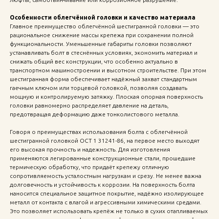
Особенности облегчённой головки и качество материала
Главное преимущество облегчённой шестигранной головки — это
рациональное снижение массы крепежа при сохранении полной
функциональности. Уменьшенные габариты головки позволяют
устанавливать болт в стеснённых условиях, экономить материал и
снижать общий вес конструкции, что особенно актуально в
транспортном машиностроении и высотном строительстве. При этом
шестигранная форма обеспечивает надёжный захват стандартным
гаечным ключом или торцевой головкой, позволяя создавать
мощную и контролируемую затяжку. Плоская опорная поверхность
головки равномерно распределяет давление на деталь,
предотвращая деформацию даже тонколистового металла.
Говоря о преимуществах использования болта с облегчённой
шестигранной головкой ОСТ 1 31241-86, на первое место выходят
его высокая прочность и надежность. Для изготовления
применяются легированные конструкционные стали, прошедшие
термическую обработку, что придаёт крепежу отличную
сопротивляемость усталостным нагрузкам и срезу. Не менее важна
долговечность и устойчивость к коррозии. На поверхность болта
наносится специальное защитное покрытие, надёжно изолирующее
металл от контакта с влагой и агрессивными химическими средами.
Это позволяет использовать крепёж не только в сухих отапливаемых