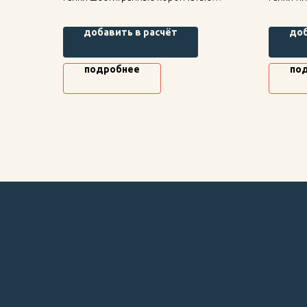
высокие ОСТ 1 33046-80 — надежное
ОСТ 1 1
крепление для строительных
креплен
добавить в расчёт
доб
конструкций, высокая прочность и
констру
долговечность.
долгове
подробнее
по