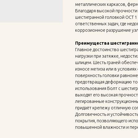
металлических каркасов, ферм
Благодаря высокой прочности 
шестигранной головкой ОСТ 1
ответственных задач, где не
коррозионное разрушение узл
Преимущества шестигранно
Главное достоинство шестигр
нагрузки при затяжке, недос
шлицем. Шесть граней обеспе
износе метиза или в условиях
поверхность головки равноме
предотвращая деформацию тон
использования Болт с шестигр
выходят его высокая прочност
легированные конструкционны
придаёт крепежу отличную соп
Долговечность и устойчивость
покрытия, позволяющего испол
повышенной влажности и пере