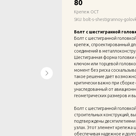
80
Крепеж ОСТ
SKU:
bolt-s-shestigrannoy-golov
Болт с шестигранной головк
Болт с шестигранной головкой
крепёж, спроектированный дл
соединений в металлоконстру
Шестигранная форма головки 
ключом или торцевой головко
момент без риска соскальзыва
такое решение даёт возможнос
критически важно при сборке 
унаследованный от авиационн
геометрических размеров и вы
Болт с шестигранной головкой
строительных конструкций, вы
подтверждены десятилетиями 
узлах. Этот элемент крепежа 
обеспечивая надежное и долг