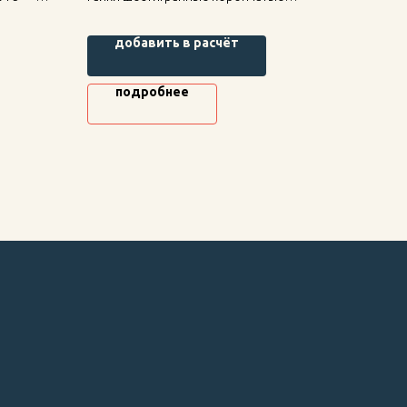
высокие ОСТ 1 33044-80 — надежное
ысокая
крепление для строительных
добавить в расчёт
конструкций, высокая прочность и
долговечность.
подробнее