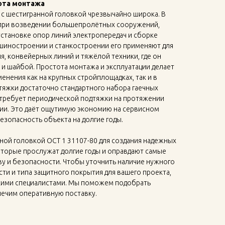
ота монтажа
 с шестигранной головкой чрезвычайно широка. В
 при возведении большепролётных сооружений,
установке опор линий электропередач и сборке
ашиностроении и станкостроении его применяют для
, конвейерных линий и тяжёлой техники, где он
й и шайбой. Простота монтажа и эксплуатации делает
енения как на крупных стройплощадках, так и в
тяжки достаточно стандартного набора гаечных
 требует периодической подтяжки на протяжении
ции. Это даёт ощутимую экономию на сервисном
езопасность объекта на долгие годы.
ной головкой ОСТ 1 31107-80 для создания надежных
оторые прослужат долгие годы и оправдают самые
ву и безопасности. Чтобы уточнить наличие нужного
сти и типа защитного покрытия для вашего проекта,
кими специалистами. Мы поможем подобрать
ечим оперативную поставку.