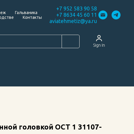
+7 952 583 90 58
пеж
Гальваника
+7 8634 45 60 11
одстве
Контакты
aviatehmetiz@ya.ru
Sign In
нной головкой ОСТ 1 31107-