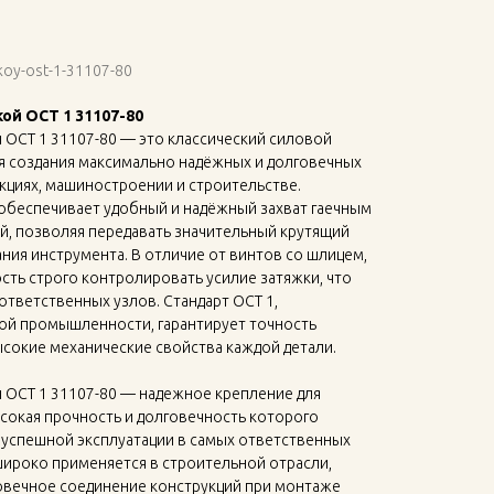
koy-ost-1-31107-80
ой ОСТ 1 31107-80
 ОСТ 1 31107-80 — это классический силовой
я создания максимально надёжных и долговечных
кциях, машиностроении и строительстве.
обеспечивает удобный и надёжный захват гаечным
й, позволяя передавать значительный крутящий
ния инструмента. В отличие от винтов со шлицем,
ть строго контролировать усилие затяжки, что
ответственных узлов. Стандарт ОСТ 1,
ой промышленности, гарантирует точность
сокие механические свойства каждой детали.
 ОСТ 1 31107-80 — надежное крепление для
сокая прочность и долговечность которого
успешной эксплуатации в самых ответственных
широко применяется в строительной отрасли,
овечное соединение конструкций при монтаже