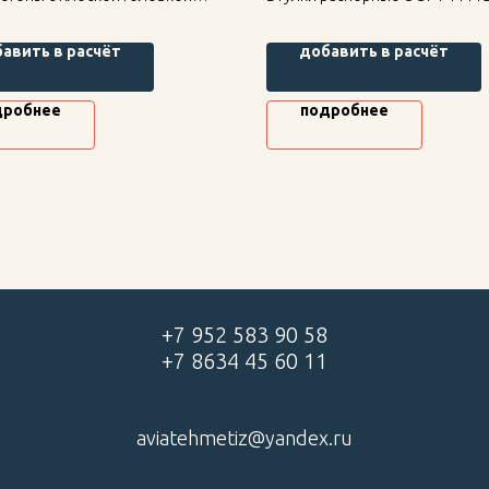
1194-73 — надежное
надежное крепление для
ие для строительных
строительных конструкций, в
авить в расчёт
добавить в расчёт
кций, высокая прочность и
прочность и долговечность.
чность.
дробнее
подробнее
+7 952 583 90 58
+7 8634 45 60 11
aviatehmetiz@yandex.ru