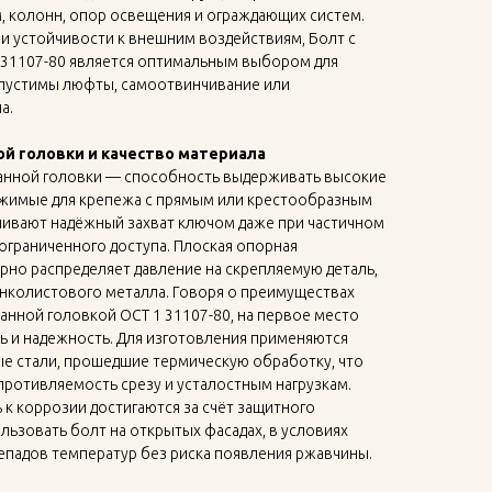
, колонн, опор освещения и ограждающих систем.
и устойчивости к внешним воздействиям, Болт с
 31107-80 является оптимальным выбором для
допустимы люфты, самоотвинчивание или
а.
й головки и качество материала
анной головки — способность выдерживать высокие
тижимые для крепежа с прямым или крестообразным
чивают надёжный захват ключом даже при частичном
 ограниченного доступа. Плоская опорная
рно распределяет давление на скрепляемую деталь,
колистового металла. Говоря о преимуществах
анной головкой ОСТ 1 31107-80, на первое место
ь и надежность. Для изготовления применяются
е стали, прошедшие термическую обработку, что
ротивляемость срезу и усталостным нагрузкам.
 к коррозии достигаются за счёт защитного
ьзовать болт на открытых фасадах, в условиях
падов температур без риска появления ржавчины.