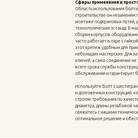
Сферы применения и прост
Область использования болта
строительстве он незаменим
монтаже подкрановых путей, 
технологических эстакад. В м
сборки корпусов оборудования
часто работает в паре с гайко
этот крепёж удобным для прим
небольших мастерских. Для за
ключей, а само соединение не
всего срока службы конструк
обслуживании и гарантирует б
Используйте Болт с шестигран
и долговечных конструкций, к
строгие требования по качест
диаметра, длины резьбовой ча
свяжитесь с нашими техничес
оптимальное решение и обесп