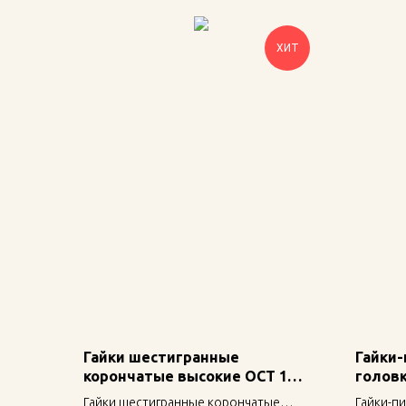
ХИТ
Гайки шестигранные
Гайки-
корончатые высокие ОСТ 1
головк
33046-80
Гайки шестигранные корончатые
Гайки-п