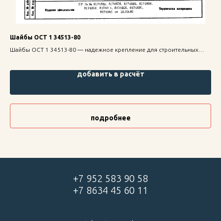
Шайбы ОСТ 1 34513-80
Ви
Шайбы ОСТ 1 34513-80 — надежное крепление для строительных
Вин
конструкций, высокая прочность и долговечность.
кре
дол
добавить в расчёт
подробнее
+7 952 583 90 58
+7 8634 45 60 11