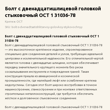
Болт с двенадцатишлицевой головкой
стыковочный ОСТ 1 31036-78
Крепеж ОСТ
SKU:
bolt-s-dvenadtsatishlitsevoy-golovkoy-stykovochnyy
Болт с двенадцатишлицевой головкой стыковочный ОСТ 1
31036-78
Болт с двенадцатишлицевой головкой стыковочный ОСТ 1 31036-78
— это высокоточное крепёжное изделие, спроектированное
специально для соединения деталей и узлов, требующих идеальной
центровки и исключительной надёжности. Его отличительной чертой
является головка с двенадцатью шлицами, которая обеспечивает
передачу значительного крутящего момента без риска
соскальзывания инструмента и повреждения граней. Такая
конструкция пришла из авиационной и космической
промышленности, где малейший люфт или ослабление крепежа
недопустимы. Сегодня этот болт широко востребован в точном
машиностроении, станкостроении и при монтаже ответственных
строительных металлоконструкций, где требуется обеспечить
жёсткое и долговечное стыковочное соединение.
Болт с двенадцатишлицевой головкой стыковочный ОСТ 1 31036-78