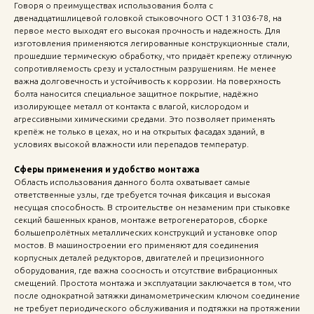
Говоря о преимуществах использования болта с
двенадцатишлицевой головкой стыковочного ОСТ 1 31036-78, на
первое место выходят его высокая прочность и надежность. Для
изготовления применяются легированные конструкционные стали,
прошедшие термическую обработку, что придаёт крепежу отличную
сопротивляемость срезу и усталостным разрушениям. Не менее
важна долговечность и устойчивость к коррозии. На поверхность
болта наносится специальное защитное покрытие, надёжно
изолирующее металл от контакта с влагой, кислородом и
агрессивными химическими средами. Это позволяет применять
крепёж не только в цехах, но и на открытых фасадах зданий, в
условиях высокой влажности или перепадов температур.
Сферы применения и удобство монтажа
Область использования данного болта охватывает самые
ответственные узлы, где требуется точная фиксация и высокая
несущая способность. В строительстве он незаменим при стыковке
секций башенных кранов, монтаже ветрогенераторов, сборке
большепролётных металлических конструкций и установке опор
мостов. В машиностроении его применяют для соединения
корпусных деталей редукторов, двигателей и прецизионного
оборудования, где важна соосность и отсутствие вибрационных
смещений. Простота монтажа и эксплуатации заключается в том, что
после однократной затяжки динамометрическим ключом соединение
не требует периодического обслуживания и подтяжки на протяжении