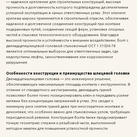
— надежное крепление для строительных конструкций, высокая
прочность и долговечность которого подтверждены десятилетиями
успешной эксплуатации в самых ответственных узлах. Этот элемент
крепежа широко применяется в строительной отрасли, обеспечивая
надежное и долговечное соединение конструкций при монтаже
подкрановых путей, соединении секций ферм, установке опорных
частей и стыковке технологического оборудования. Благодаря
высокой прочности и устойчивости к внешним воздействиям, болт с
двенадцатишлицевой головкой стыковочный ОСТ 1 31036-78
является оптимальным выбором для ответственных задач, где
недопустимы люфты, самоотвинчивание или коррозионное
разрушение.
Особенности конструкции и преимущества шлицевой головки
Двенадцатишлицевая головка — это инженерное решение,
обеспечивающее максимальную площадь контакта с инструментом. В
отличие от стандартного шестигранника, двенадцать граней
позволяют более точно позиционировать ключ и передавать усилие
затяжки без концентрации напряжений в углах. Это сводит к
минимуму риск смятия граней даже при многократном монтаже и
демонтаже, что особенно важно для стыковочных узлов, требующих
периодической ревизии. Конструкция болта также предусматривает
точную геометрию стержня и резьбовой части, выполненной
методом накатки для повышения усталостной прочности.