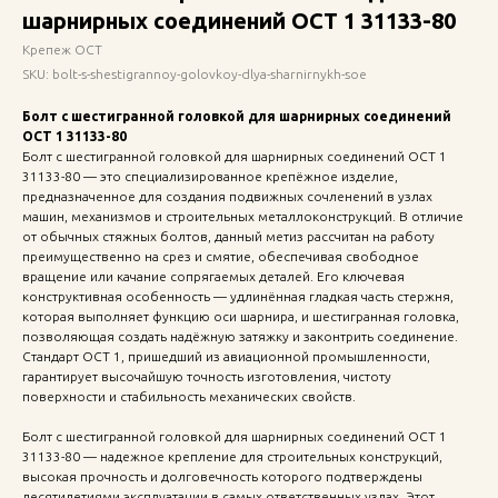
шарнирных соединений ОСТ 1 31133-80
Крепеж ОСТ
SKU:
bolt-s-shestigrannoy-golovkoy-dlya-sharnirnykh-soe
Болт с шестигранной головкой для шарнирных соединений
ОСТ 1 31133-80
Болт с шестигранной головкой для шарнирных соединений ОСТ 1
31133-80 — это специализированное крепёжное изделие,
предназначенное для создания подвижных сочленений в узлах
машин, механизмов и строительных металлоконструкций. В отличие
от обычных стяжных болтов, данный метиз рассчитан на работу
преимущественно на срез и смятие, обеспечивая свободное
вращение или качание сопрягаемых деталей. Его ключевая
конструктивная особенность — удлинённая гладкая часть стержня,
которая выполняет функцию оси шарнира, и шестигранная головка,
позволяющая создать надёжную затяжку и законтрить соединение.
Стандарт ОСТ 1, пришедший из авиационной промышленности,
гарантирует высочайшую точность изготовления, чистоту
поверхности и стабильность механических свойств.
Болт с шестигранной головкой для шарнирных соединений ОСТ 1
31133-80 — надежное крепление для строительных конструкций,
высокая прочность и долговечность которого подтверждены
десятилетиями эксплуатации в самых ответственных узлах. Этот