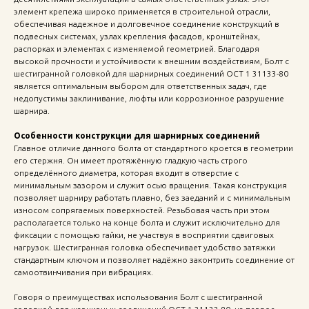
элемент крепежа широко применяется в строительной отрасли,
обеспечивая надежное и долговечное соединение конструкций в
подвесных системах, узлах крепления фасадов, кронштейнах,
распорках и элементах с изменяемой геометрией. Благодаря
высокой прочности и устойчивости к внешним воздействиям, Болт с
шестигранной головкой для шарнирных соединений ОСТ 1 31133-80
является оптимальным выбором для ответственных задач, где
недопустимы заклинивание, люфты или коррозионное разрушение
шарнира.
Особенности конструкции для шарнирных соединений
Главное отличие данного болта от стандартного кроется в геометрии
его стержня. Он имеет протяжённую гладкую часть строго
определённого диаметра, которая входит в отверстие с
минимальным зазором и служит осью вращения. Такая конструкция
позволяет шарниру работать плавно, без заеданий и с минимальным
износом сопрягаемых поверхностей. Резьбовая часть при этом
располагается только на конце болта и служит исключительно для
фиксации с помощью гайки, не участвуя в восприятии сдвиговых
нагрузок. Шестигранная головка обеспечивает удобство затяжки
стандартным ключом и позволяет надёжно законтрить соединение от
самоотвинчивания при вибрациях.
Говоря о преимуществах использования Болт с шестигранной