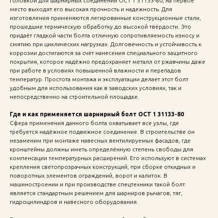
головкой для шарнирных соединений ОСТ 1 31133-80, на первое
место выходят его высокая прочность и надежность. Для
изготовления применяются легированные конструкционные стали,
прошедшие термическую обработку до высокой твёрдости. Это
придаёт гладкой части болта отличную сопротивляемость износу и
смятию при циклических нагрузках. Долговечность и устойчивость к
коррозии достигаются за счёт нанесения специального защитного
покрытия, которое надёжно предохраняет металл от ржавчины даже
при работе в условиях повышенной влажности и перепадов
температур. Простота монтажа и эксплуатации делает этот болт
удобным для использования как в заводских условиях, так и
непосредственно на строительной площадке.
Где и как применяется шарнирный болт ОСТ 1 31133-80
Сфера применения данного болта охватывает все узлы, где
требуется надёжное подвижное соединение. В строительстве он
незаменим при монтаже навесных вентилируемых фасадов, где
кронштейны должны иметь определённую степень свободы для
компенсации температурных расширений. Его используют в системах
крепления светопрозрачных конструкций, при сборке откидных и
поворотных элементов ограждений, ворот и калиток. В
машиностроении и при производстве спецтехники такой болт
является стандартным решением для шарниров рычагов, тяг,
гидроцилиндров и навесного оборудования.