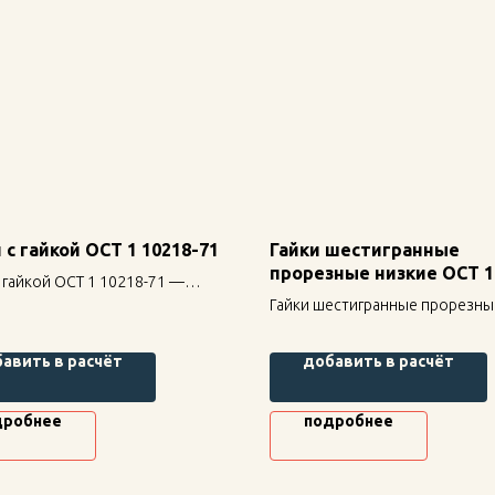
 с гайкой ОСТ 1 10218-71
Гайки шестигранные
прорезные низкие ОСТ 1
 гайкой ОСТ 1 10218-71 —
80
е крепление для
Гайки шестигранные прорезны
льных конструкций, высокая
ОСТ 1 33048-80 — надежное
ть и долговечность.
крепление для строительных
авить в расчёт
добавить в расчёт
конструкций, высокая прочнос
долговечность.
дробнее
подробнее