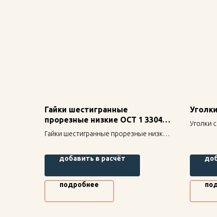
Гайки шестигранные
Уголки
прорезные низкие ОСТ 1 33047-
Уголки с
80
Гайки шестигранные прорезные низкие
надежно
ОСТ 1 33047-80 — надежное
строите
крепление для строительных
прочнос
добавить в расчёт
доб
конструкций, высокая прочность и
долговечность.
подробнее
по