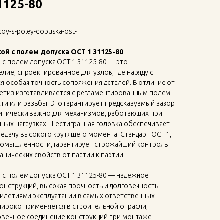
1125-80
koy-s-poley-dopuska-ost-
ой с полем допуска ОСТ 1 31125-80
 с полем допуска ОСТ 1 31125-80 — это
ие, спроектированное для узлов, где наряду с
 особая точность сопряжения деталей. В отличие от
метиз изготавливается с регламентированным полем
сти или резьбы. Это гарантирует предсказуемый зазор
критически важно для механизмов, работающих при
ных нагрузках. Шестигранная головка обеспечивает
едачу высокого крутящего момента. Стандарт ОСТ 1,
ромышленности, гарантирует строжайший контроль
анических свойств от партии к партии.
 с полем допуска ОСТ 1 31125-80 — надежное
онструкций, высокая прочность и долговечность
илетиями эксплуатации в самых ответственных
широко применяется в строительной отрасли,
овечное соединение конструкций при монтаже