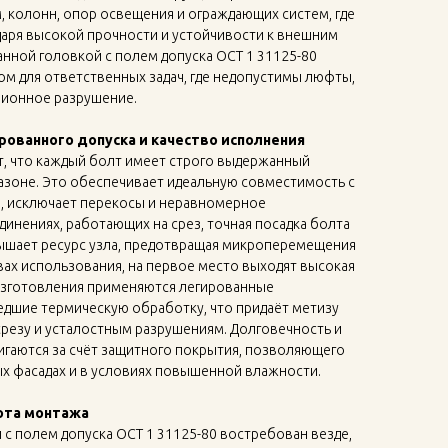
, колонн, опор освещения и ограждающих систем, где
даря высокой прочности и устойчивости к внешним
анной головкой с полем допуска ОСТ 1 31125-80
м для ответственных задач, где недопустимы люфты,
зионное разрушение.
ованного допуска и качество исполнения
т, что каждый болт имеет строго выдержанный
азоне. Это обеспечивает идеальную совместимость с
, исключает перекосы и неравномерное
динениях, работающих на срез, точная посадка болта
ышает ресурс узла, предотвращая микроперемещения
вах использования, на первое место выходят высокая
 изготовления применяются легированные
едшие термическую обработку, что придаёт метизу
резу и усталостным разрушениям. Долговечность и
игаются за счёт защитного покрытия, позволяющего
ых фасадах и в условиях повышенной влажности.
ота монтажа
 с полем допуска ОСТ 1 31125-80 востребован везде,