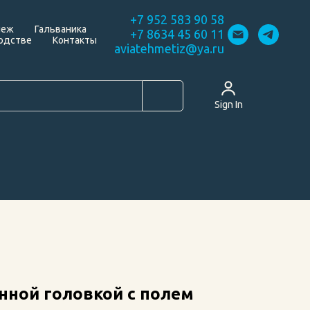
+7 952 583 90 58
пеж
Гальваника
+7 8634 45 60 11
одстве
Контакты
aviatehmetiz@ya.ru
Sign In
нной головкой с полем