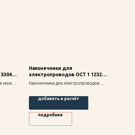
Наконечники для
 33048-
электропроводов ОСТ 1 12320-
78
е низкие
Наконечники для электропроводов
ОСТ 1 12320-78 — надежное
крепление для строительных
добавить в расчёт
ть и
конструкций, высокая прочность и
долговечность.
подробнее