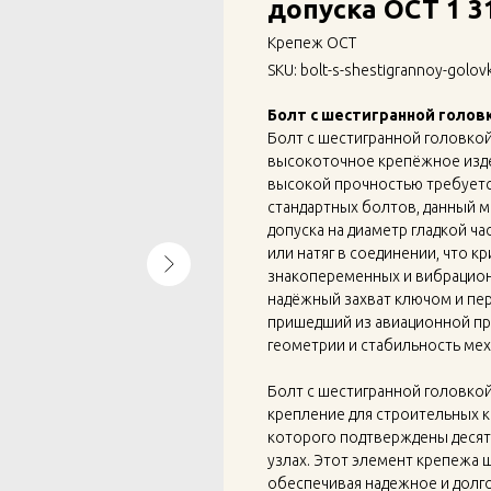
допуска ОСТ 1 3
Крепеж ОСТ
SKU:
bolt-s-shestigrannoy-golov
Болт с шестигранной головк
Болт с шестигранной головкой
высокоточное крепёжное издел
высокой прочностью требуется
стандартных болтов, данный 
допуска на диаметр гладкой ча
или натяг в соединении, что 
знакопеременных и вибрацион
надёжный захват ключом и пер
пришедший из авиационной п
геометрии и стабильность мех
Болт с шестигранной головкой
крепление для строительных к
которого подтверждены десят
узлах. Этот элемент крепежа 
обеспечивая надежное и долг