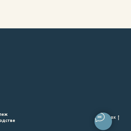
пеж
наверх
одстве