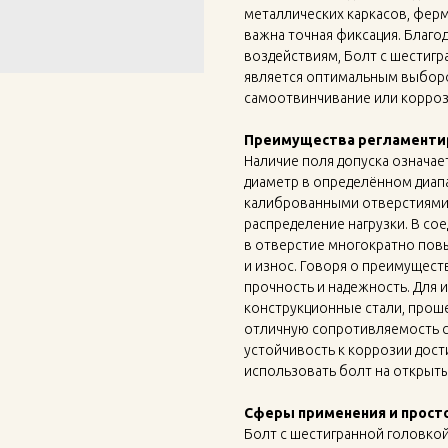
металлических каркасов, ферм
важна точная фиксация. Благо
воздействиям, Болт с шестигр
является оптимальным выборо
самоотвинчивание или корро
Преимущества регламентир
Наличие поля допуска означае
диаметр в определённом диап
калиброванными отверстиями
распределение нагрузки. В сое
в отверстие многократно пов
и износ. Говоря о преимущест
прочность и надежность. Для
конструкционные стали, прош
отличную сопротивляемость с
устойчивость к коррозии дост
использовать болт на открыт
Сферы применения и прост
Болт с шестигранной головкой