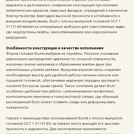
надежное и долговечное соединение конструкций при монтаже
металлических каркасов, навесных фасадов, ограждений и элементов
благоустройства. Благодаря высокой прочности и устойчивости к
внешним воздействиям, болт с плоско-выпуклой головкой ОСТ 1
31157-80 является оптимальным выбором для ответственных задач,
где недопустимы люфты, самоотвинчивание или коррозионное
разрушение.
Особенности конструкции и качество исполнения
Форма головки болта выбрана не случайно. Плоское основание
равномерно распределяет давление по опорной поверхности,
исключая смятие материала и образование вмятин даже при
значительных усилиях затяжки. Выпуклая верхняя часть сохраняет
необходимую высоту для удобной работы гаечным ключом или
торцевой головкой, обеспечивая надёжную передачу крутящего
момента без риска срыва граней. Такое сочетание делает болт
особенно удобным при работе с алюминиевыми профилями,
композитными панелями и тонколистовой сталью, где обычный
шестигранный болт может оставить следы или деформировать
поверхность.
Говоря о преимуществах использования болта с плоско-выпуклой
головкой ОСТ 1 31157-80, на первое место выходят его высокая
прочность и надежность. Для изготовления применяются