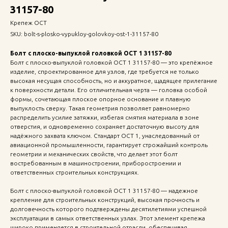
31157-80
Крепеж ОСТ
SKU:
bolt-s-plosko-vypukloy-golovkoy-ost-1-31157-80
Болт с плоско-выпуклой головкой ОСТ 1 31157-80
Болт с плоско-выпуклой головкой ОСТ 1 31157-80 — это крепёжное
изделие, спроектированное для узлов, где требуется не только
высокая несущая способность, но и аккуратное, щадящее прилегание
к поверхности детали. Его отличительная черта — головка особой
формы, сочетающая плоское опорное основание и плавную
выпуклость сверху. Такая геометрия позволяет равномерно
распределить усилие затяжки, избегая смятия материала в зоне
отверстия, и одновременно сохраняет достаточную высоту для
надёжного захвата ключом. Стандарт ОСТ 1, унаследованный от
авиационной промышленности, гарантирует строжайший контроль
геометрии и механических свойств, что делает этот болт
востребованным в машиностроении, приборостроении и
ответственных строительных конструкциях.
Болт с плоско-выпуклой головкой ОСТ 1 31157-80 — надежное
крепление для строительных конструкций, высокая прочность и
долговечность которого подтверждены десятилетиями успешной
эксплуатации в самых ответственных узлах. Этот элемент крепежа
широко применяется в строительной отрасли, обеспечивая