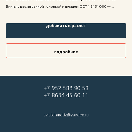
эк
Винты с шестигранной головкой и шлицем ОСТ 1 31510-80 —
Кол
надежное крепление для строительных конструкций, высокая
тем
прочность и долговечность.
стр
добавить в расчёт
подробнее
+7 952 583 90 58
+7 8634 45 60 11
aviatehmetiz@yandex.ru