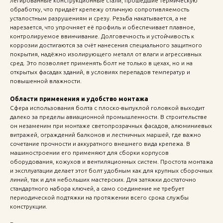
легированные конструкционные стали, прошедшие термическую
обработку, что придаёт крепежу отличную сопротивляемость
усталостным разрушениям и срезу. Резьба накатывается, а не
нарезается, что упрочняет её профиль и обеспечивает плавное,
контролируемое ввинчивание. Долговечность и устойчивость к
коррозии достигаются за счёт нанесения специального защитного
покрытия, надёжно изолирующего металл от влаги и агрессивных
сред. Это позволяет применять болт не только в цехах, но и на
открытых фасадах зданий, в условиях перепадов температур и
повышенной влажности.
Области применения и удобство монтажа
Сфера использования болта с плоско-выпуклой головкой выходит
далеко за пределы авиационной промышленности. В строительстве
он незаменим при монтаже светопрозрачных фасадов, алюминиевых
витражей, ограждений балконов и лестничных маршей, где важно
сочетание прочности и аккуратного внешнего вида крепежа. В
машиностроении его применяют для сборки корпусов
оборудования, кожухов и вентиляционных систем. Простота монтажа
и эксплуатации делает этот болт удобным как для крупных сборочных
линий, так и для небольших мастерских. Для затяжки достаточно
стандартного набора ключей, а само соединение не требует
периодической подтяжки на протяжении всего срока службы
конструкции.