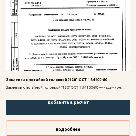
Заклепки с потайной головкой ?120° ОСТ 1 34100-80
Ви
Заклепки с потайной головкой ?120° ОСТ 1 34100-80 — надежное
Вин
крепление для строительных конструкций, высокая прочность и
над
долговечность.
про
добавить в расчет
подробнее