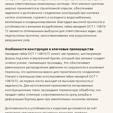
самых ответственных инженерных системах. Этот элемент крепежа
широко применяется в строительной отрасли, обеспечивая
надежное и долговечное соединение конструкций при монтаже
систем отопления, горячего и холодного водоснабжения,
вентиляции и кондиционирования. Благодаря высокой прочности и
устойчивости к внешним воздействиям, гайка накидная ОСТ 1 10870-
72 является оптимальным выбором для ответственных задач, где
недопустимы протечки, самоотвинчивание или коррозионное
разрушение узла.
Особенности конструкции и ключевые преимущества
Накидная гайка ОСТ 1 10870-72 имеет, как правило, шестигранную
форму под ключ и внутренний буртик, который при затяжке создаёт
осевое усилие, сжимающее прокладку. Это обеспечивает
равномерное распределение давления по окружности и исключает
перекосы, что критически важно для герметичности соединения.
Говоря о преимуществах использования гайки накидной ОСТ 1
10870-72, на первое место выходят её высокая прочность и
надежность. Для изготовления применяются легированные
конструкционные стали, прошедшие термическую обработку, что
придаёт гайке отличную сопротивляемость срезу резьбы и
деформации буртика даже при значительных моментах затяжки.
Долговечность и устойчивость к коррозии достигаются за счёт
нанесения специального защитного покрытия, надёжно