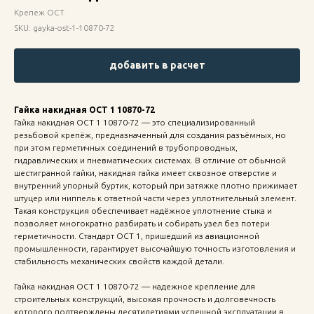
Крепеж ОСТ
SKU:
gayka-ost-1-10870-72
добавить в расчет
Гайка накидная ОСТ 1 10870-72
Гайка накидная ОСТ 1 10870-72 — это специализированный
резьбовой крепёж, предназначенный для создания разъёмных, но
при этом герметичных соединений в трубопроводных,
гидравлических и пневматических системах. В отличие от обычной
шестигранной гайки, накидная гайка имеет сквозное отверстие и
внутренний упорный буртик, который при затяжке плотно прижимает
штуцер или ниппель к ответной части через уплотнительный элемент.
Такая конструкция обеспечивает надёжное уплотнение стыка и
позволяет многократно разбирать и собирать узел без потери
герметичности. Стандарт ОСТ 1, пришедший из авиационной
промышленности, гарантирует высочайшую точность изготовления и
стабильность механических свойств каждой детали.
Гайка накидная ОСТ 1 10870-72 — надежное крепление для
строительных конструкций, высокая прочность и долговечность
которого подтверждены десятилетиями успешной эксплуатации в