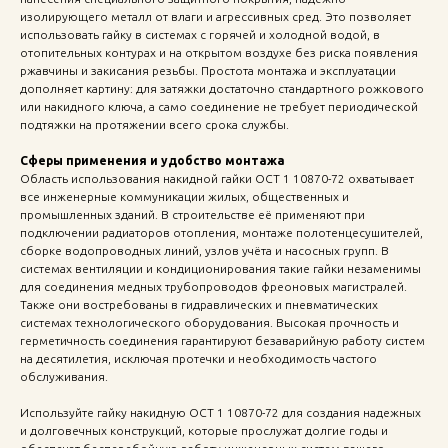
изолирующего металл от влаги и агрессивных сред. Это позволяет
использовать гайку в системах с горячей и холодной водой, в
отопительных контурах и на открытом воздухе без риска появления
ржавчины и закисания резьбы. Простота монтажа и эксплуатации
дополняет картину: для затяжки достаточно стандартного рожкового
или накидного ключа, а само соединение не требует периодической
подтяжки на протяжении всего срока службы.
Сферы применения и удобство монтажа
Область использования накидной гайки ОСТ 1 10870-72 охватывает
все инженерные коммуникации жилых, общественных и
промышленных зданий. В строительстве её применяют при
подключении радиаторов отопления, монтаже полотенцесушителей,
сборке водопроводных линий, узлов учёта и насосных групп. В
системах вентиляции и кондиционирования такие гайки незаменимы
для соединения медных трубопроводов фреоновых магистралей.
Также они востребованы в гидравлических и пневматических
системах технологического оборудования. Высокая прочность и
герметичность соединения гарантируют безаварийную работу систем
на десятилетия, исключая протечки и необходимость частого
обслуживания.
Используйте гайку накидную ОСТ 1 10870-72 для создания надежных
и долговечных конструкций, которые прослужат долгие годы и