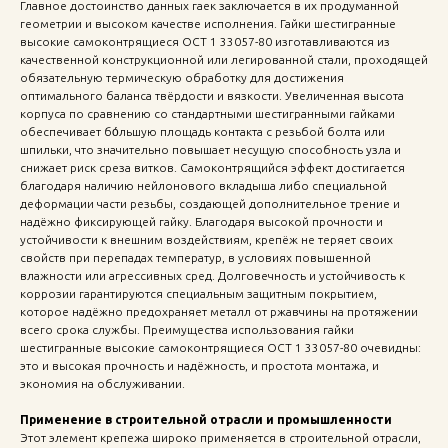
Главное достоинство данных гаек заключается в их продуманной
геометрии и высоком качестве исполнения. Гайки шестигранные
высокие самоконтрящиеся ОСТ 1 33057-80 изготавливаются из
качественной конструкционной или легированной стали, проходящей
обязательную термическую обработку для достижения
оптимального баланса твёрдости и вязкости. Увеличенная высота
корпуса по сравнению со стандартными шестигранными гайками
обеспечивает бо́льшую площадь контакта с резьбой болта или
шпильки, что значительно повышает несущую способность узла и
снижает риск среза витков. Самоконтрящийся эффект достигается
благодаря наличию нейлонового вкладыша либо специальной
деформации части резьбы, создающей дополнительное трение и
надёжно фиксирующей гайку. Благодаря высокой прочности и
устойчивости к внешним воздействиям, крепёж не теряет своих
свойств при перепадах температур, в условиях повышенной
влажности или агрессивных сред. Долговечность и устойчивость к
коррозии гарантируются специальным защитным покрытием,
которое надёжно предохраняет металл от ржавчины на протяжении
всего срока службы. Преимущества использования гайки
шестигранные высокие самоконтрящиеся ОСТ 1 33057-80 очевидны:
это и высокая прочность и надёжность, и простота монтажа, и
экономия на обслуживании.
Применение в строительной отрасли и промышленности
Этот элемент крепежа широко применяется в строительной отрасли,