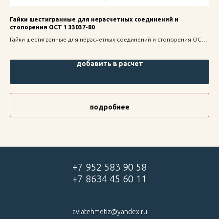
Гайки шестигранные для нерасчетных соединений и
Ша
стопорения ОСТ 1 33037-80
Шай
Гайки шестигранные для нерасчетных соединений и стопорения ОСТ
для
1 33037-80 — надежное крепление для строительных конструкций,
высокая прочность и долговечность.
добавить в расчет
подробнее
+7 952 583 90 58
+7 8634 45 60 11
aviatehmetiz@yandex.ru