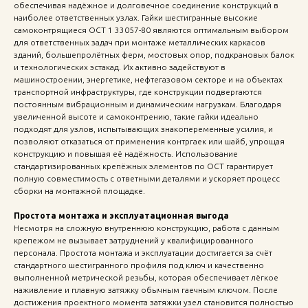
обеспечивая надёжное и долговечное соединение конструкций в
наиболее ответственных узлах. Гайки шестигранные высокие
самоконтрящиеся ОСТ 1 33057-80 являются оптимальным выбором
для ответственных задач при монтаже металлических каркасов
зданий, большепролётных ферм, мостовых опор, подкрановых балок
и технологических эстакад. Их активно задействуют в
машиностроении, энергетике, нефтегазовом секторе и на объектах
транспортной инфраструктуры, где конструкции подвергаются
постоянным вибрационным и динамическим нагрузкам. Благодаря
увеличенной высоте и самоконтрению, такие гайки идеально
подходят для узлов, испытывающих знакопеременные усилия, и
позволяют отказаться от применения контргаек или шайб, упрощая
конструкцию и повышая её надёжность. Использование
стандартизированных крепёжных элементов по ОСТ гарантирует
полную совместимость с ответными деталями и ускоряет процесс
сборки на монтажной площадке.
Простота монтажа и эксплуатационная выгода
Несмотря на сложную внутреннюю конструкцию, работа с данным
крепежом не вызывает затруднений у квалифицированного
персонала. Простота монтажа и эксплуатации достигается за счёт
стандартного шестигранного профиля под ключ и качественно
выполненной метрической резьбы, которая обеспечивает лёгкое
наживление и плавную затяжку обычным гаечным ключом. После
достижения проектного момента затяжки узел становится полностью