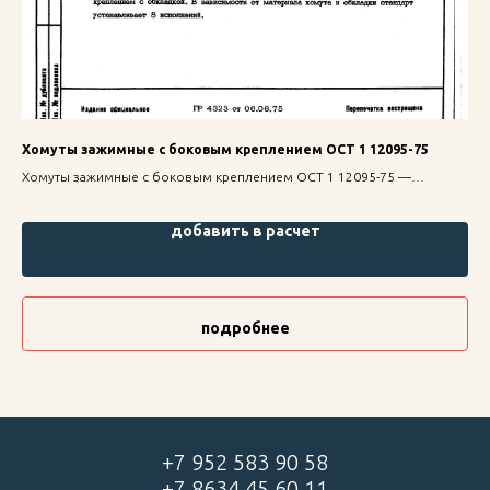
Хомуты зажимные с боковым креплением ОСТ 1 12095-75
Ви
Хомуты зажимные с боковым креплением ОСТ 1 12095-75 —
Вин
надежное крепление для строительных конструкций, высокая
над
прочность и долговечность.
про
добавить в расчет
подробнее
+7 952 583 90 58
+7 8634 45 60 11