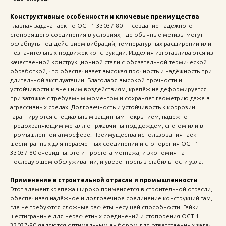
Конструктивные особенности и ключевые преимущества
Главная задача гаек по ОСТ 1 33037-80 — создание надёжного
стопорящего соединения в условиях, где обычные метизы могут
ослабнуть под действием вибраций, температурных расширений или
незначительных подвижек конструкции. Изделия изготавливаются из
качественной конструкционной стали с обязательной термической
обработкой, что обеспечивает высокая прочность и надёжность при
длительной эксплуатации. Благодаря высокой прочности и
устойчивости к внешним воздействиям, крепёж не деформируется
при затяжке с требуемым моментом и сохраняет геометрию даже в
агрессивных средах. Долговечность и устойчивость к коррозии
гарантируются специальным защитным покрытием, надёжно
предохраняющим металл от ржавчины под дождём, снегом или в
промышленной атмосфере. Преимущества использования гаек
шестигранных для нерасчетных соединений и стопорения ОСТ 1
33037-80 очевидны: это и простота монтажа, и экономия на
последующем обслуживании, и уверенность в стабильности узла.
Применение в строительной отрасли и промышленности
Этот элемент крепежа широко применяется в строительной отрасли,
обеспечивая надёжное и долговечное соединение конструкций там,
где не требуются сложные расчёты несущей способности. Гайки
шестигранные для нерасчетных соединений и стопорения ОСТ 1
33037-80 являются оптимальным выбором для ответственных задач