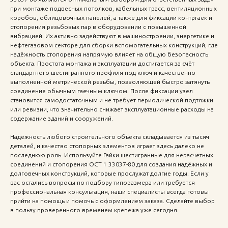
при монтаже подвесных потолков, кабельных трасс, вентиляционных
коробов, облицовочных панелей, а также для фиксации контргаек и
стопорения резьбовых пар в оборудовании с повышенной
вибрацией. Их активно задействуют в машиностроении, энергетике и
нефтегазовом секторе для сборки вспомогательных конструкций, где
надёжность стопорения напрямую влияет на общую безопасность
объекта. Простота монтажа и эксплуатации достигается за счёт
стандартного шестигранного профиля под ключ и качественно
выполненной метрической резьбы, позволяющей быстро затянуть
соединение обычным гаечным ключом. После фиксации узел
становится самодостаточным и не требует периодической подтяжки
или ревизии, что значительно снижает эксплуатационные расходы на
содержание зданий и сооружений.
Надёжность любого строительного объекта складывается из тысяч
деталей, и качество стопорных элементов играет здесь далеко не
последнюю роль. Используйте Гайки шестигранные для нерасчетных
соединений и стопорения ОСТ 1 33037-80 для создания надёжных и
долговечных конструкций, которые прослужат долгие годы. Если у
вас остались вопросы по подбору типоразмера или требуется
профессиональная консультация, наши специалисты всегда готовы
прийти на помощь и помочь с оформлением заказа. Сделайте выбор
в пользу проверенного временем крепежа уже сегодня.