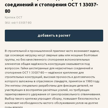
соединений и стопорения ОСТ 1 33037-
80
Крепеж ОСТ
SKU:
ost-1-33037-80
добавить в расчет
В строительной и промышленной практике часто возникают задачи,
где основную нагрузку несут сварные швы или мощные болтовые
группы, но без качественного стопорения вспомогательных
элементов общая надёжность конструкции оказывается под
вопросом. Гайки шестигранные для нерасчетных соединений и
стопорения ОСТ 1 33037-80 — надёжное крепление для
строительных конструкций, высокая прочность и долговечность
которого заложены в отраслевом стандарте, принятом в 1980 году.
Эти метизы специально разработаны для фиксации деталей, не
участвующих в восприятии расчётных усилий, но требующих
гарантированного удержания от самопроизвольного отвинчивания.
Выбор такого крепежа упрощает сборку, повышает безопасность и
исключает необходимость частого обслуживания узлов на долгие
годы вперёд.