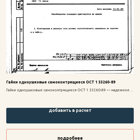
Гайки одноушковые самоконтрящиеся ОСТ 1 33260-89
Ви
ОС
Гайки одноушковые самоконтрящиеся ОСТ 1 33260-89 — надежное
Вин
крепление для строительных конструкций, высокая прочность и
315
долговечность.
выс
добавить в расчет
подробнее