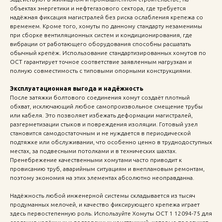
объектах энергетики и нефтегазового сектора, где требуется
надёжная фиксация магистралей без риска ослабления крепежа со
временем. Кроме того, хомуты по данному стандарту незаменимы
при сборке вентиляционных систем и кондиционирования, где
вибрации от работающего оборудования способны расшатать
обычный крепёж. Использование стандартизированных хомутов по
ОСТ гарантирует точное соответствие заявленным нагрузкам и
полную совместимость с типовыми опорными конструкциями.
Эксплуатационная выгода и надёжность
После затяжки болтового соединения хомут создаёт плотный
обхват, исключающий любое самопроизвольное смещение трубы
или кабеля. Это позволяет избежать деформации магистралей,
разгерметизации стыков и повреждения изоляции. Готовый узел
становится самодостаточным и не нуждается в периодической
подтяжке или обслуживании, что особенно ценно в труднодоступных
местах, за подвесными потолками и в технических шахтах.
Пренебрежение качественными хомутами часто приводит к
провисанию труб, аварийным ситуациям и внеплановым ремонтам,
поэтому экономия на этих элементах абсолютно неоправданна.
Надёжность любой инженерной системы складывается из тысяч
продуманных мелочей, и качество фиксирующего крепежа играет
здесь первостепенную роль. Используйте Хомуты ОСТ 1 12094-75 для