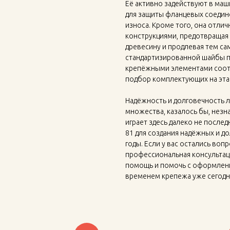
Её активно задействуют в маш
для защиты фланцевых соедин
износа. Кроме того, она отли
конструкциями, предотвращая
древесину и продлевая тем с
стандартизированной шайбы п
крепёжными элементами соот
подбор комплектующих на эта
Надёжность и долговечность 
множества, казалось бы, незн
играет здесь далеко не после
81 для создания надёжных и д
годы. Если у вас остались во
профессиональная консультаци
помощь и помочь с оформлени
временем крепежа уже сегодн