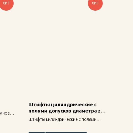
ХИТ
ХИТ
Штифты цилиндрические с
полями допусков диаметра z7
ежное
и u8 ОСТ 1 35000-78
Штифты цилиндрические с полями
ть и
допусков диаметра z7 и u8 ОСТ 1
35000-78 — надежное крепление для