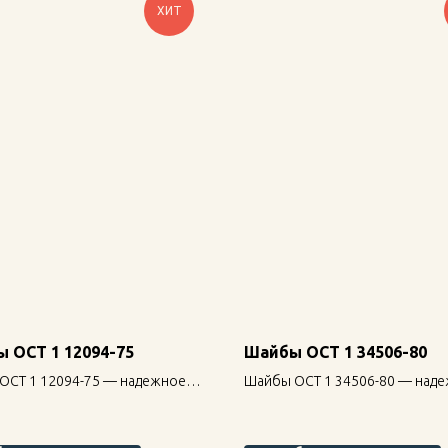
ХИТ
 ОСТ 1 12094-75
Шайбы ОСТ 1 34506-80
ОСТ 1 12094-75 — надежное
Шайбы ОСТ 1 34506-80 — над
ие для строительных
крепление для строительных
кций, высокая прочность и
конструкций, высокая прочнос
чность.
долговечность.