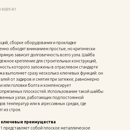
-14089-81
ций, сборке оборудования и прокладке
енно обходят вниманием простые, но критически
прямую зависит долговечность всего узла. Шайба
дёжное крепление для строительных конструкций,
чность которого заложены в отраслевом стандарте
ежа выполняет сразу несколько ключевых функций: он
алей от задиров и смятия при затяжке, равномерно
ки или головки болта и компенсирует
опрягаемых плоскостей. Использование такой шайбы
твенных узлах, работающих под постоянной
ов температур или в агрессивных средах, где
 из строя.
и ключевые преимущества
81 представляет собой плоское металлическое