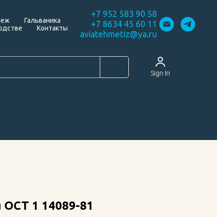
+7 952 583 90 58
пеж
Гальваника
+7 8634 45 60 11
одстве
Контакты
aviatehmetiz@ya.ru
Sign In
 ОСТ 1 14089-81