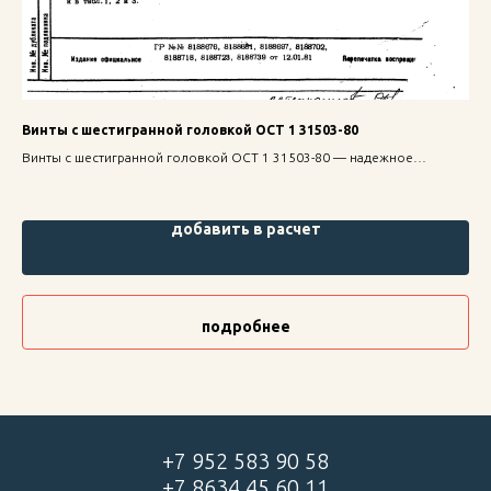
Винты с шестигранной головкой ОСТ 1 31503-80
Га
Винты с шестигранной головкой ОСТ 1 31503-80 — надежное
Гай
крепление для строительных конструкций, высокая прочность и
кре
долговечность.
дол
добавить в расчет
подробнее
+7 952 583 90 58
+7 8634 45 60 11