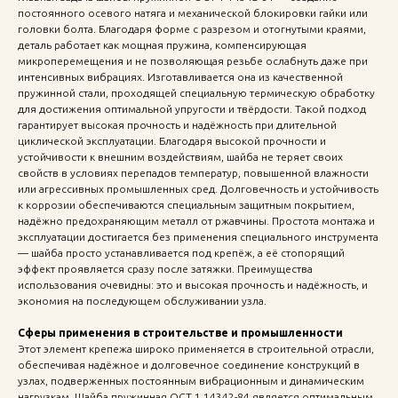
постоянного осевого натяга и механической блокировки гайки или
головки болта. Благодаря форме с разрезом и отогнутыми краями,
деталь работает как мощная пружина, компенсирующая
микроперемещения и не позволяющая резьбе ослабнуть даже при
интенсивных вибрациях. Изготавливается она из качественной
пружинной стали, проходящей специальную термическую обработку
для достижения оптимальной упругости и твёрдости. Такой подход
гарантирует высокая прочность и надёжность при длительной
циклической эксплуатации. Благодаря высокой прочности и
устойчивости к внешним воздействиям, шайба не теряет своих
свойств в условиях перепадов температур, повышенной влажности
или агрессивных промышленных сред. Долговечность и устойчивость
к коррозии обеспечиваются специальным защитным покрытием,
надёжно предохраняющим металл от ржавчины. Простота монтажа и
эксплуатации достигается без применения специального инструмента
— шайба просто устанавливается под крепёж, а её стопорящий
эффект проявляется сразу после затяжки. Преимущества
использования очевидны: это и высокая прочность и надёжность, и
экономия на последующем обслуживании узла.
Сферы применения в строительстве и промышленности
Этот элемент крепежа широко применяется в строительной отрасли,
обеспечивая надёжное и долговечное соединение конструкций в
узлах, подверженных постоянным вибрационным и динамическим
нагрузкам. Шайба пружинная ОСТ 1 14342-84 является оптимальным