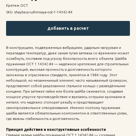
Крепеж ОСТ
SKU:
shayba-pruzhinnaya-ost-1-14342-84
добавить в расчет
В конструкциях, подверженных вибрациям, ударным нагрузкам и
перепадам температур, даже самая тугая затяжка со временем может
ослабнуть, поставив под угрозу безопасность всего объекта. Шайба
пружинная ОСТ 1 14342-84 — надёжное крепление для строительных
конструкций, высокая прочность и долговечность которого
заложены в отраслевом стандарте, принятом в 1984 году. Этот
небольшой, но незаменимый элемент, часто называемый гровером,
представляет собой разрезанное стальное кольцо с разведёнными
концами. При затяжке гайки или болта шайба сжимается, создавая
мощное упругое противодействие и врезаясь острыми кромками в
металл, что надёжно стопорит резьбу и предотвращает
самопроизвольное отворачивание. Именно поэтому пружинная
шайба является обязательным компонентом в ответственных узлах,
где важны стабильность и долговечность.
Принцип действия и конструктивные особенности
Главная задача шайбы пружинной ОСТ 1 14342-84 — создание