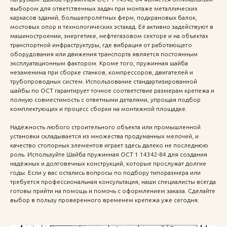
выбором для ответственных задач при монтаже металлических
каркасов зданий, большепролётных ферм, подкрановых балок,
мостовых опор и технологических эстакад. Её активно задействуют в
машиностроении, энергетике, нефтегазовом секторе и на объектах
транспортной инфраструктуры, где вибрация от работающего
оборудования или движения транспорта является постоянным
эксплуатационным фактором. Кроме того, пружинная шайба
незаменима при сборке станков, компрессоров, двигателей и
трубопроводных систем. Использование стандартизированной
шайбы по ОСТ гарантирует точное соответствие размерам крепежа и
полную совместимость с ответными деталями, упрощая подбор
комплектующих и процесс сборки на монтажной площадке.
Надёжность любого строительного объекта или промышленной
установки складывается из множества продуманных мелочей, и
качество стопорных элементов играет здесь далеко не последнюю
роль. Используйте Шайба пружинная ОСТ 1 14342-84 для создания
надёжных и долговечных конструкций, которые прослужат долгие
годы. Если у вас остались вопросы по подбору типоразмера или
требуется профессиональная консультация, наши специалисты всегда
готовы прийти на помощь и помочь с оформлением заказа. Сделайте
выбор в пользу проверенного временем крепежа уже сегодня.