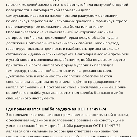
плоских моделей заключается в её вогнутой или выпуклой опорной
поверхности. Благодаря такой геометрии деталь
самоустанавливается на наклонном или радиусном основании,
компенсируя перекосы до нескольких градусов и гарантируя строго
перпендикулярное положение оси болта или шпильки.
Изготавливается она из качественной конструкционной или
легированной стали, проходящей термическую обработку для
достижения оптимальных механических свойств. Такой подход
гарантирует высокая прочность и надёжность при значительных
статических и динамических нагрузках. Благодаря высокой прочности
и устойчивости к внешним воздействиям, шайба не деформируется
при затяжке и сохраняет свою форму в условиях перепадов
температур, повышенной влажности или агрессивных сред.
Долговечность и устойчивость к коррозии обеспечиваются
специальным защитным покрытием, надёжно предохраняющим
металл от ржавчины. Простота монтажа и эксплуатации — ещё один
веский плюс: шайба устанавливается под крепёж без какого-либо
специального инструмента.
Где применяется шайба радиусная ОСТ 1 11497-74
Этот элемент крепежа широко применяется в строительной отрасли,
обеспечивая надёжное и долговечное соединение конструкций в
узлах со сложной геометрией. Шайба радиусная ОСТ 1 11497-74
является оптимальным выбором для ответственных задач при
монтаже металлических каркасов зданий, где применяются швеллеры