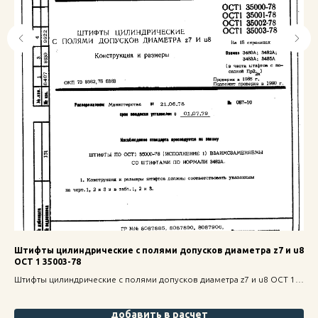
1
Штифты цилиндрические с полями допусков диаметра z7 и u8
Га
ОСТ 1 35003-78
ст
Штифты цилиндрические с полями допусков диаметра z7 и u8 ОСТ 1
Гай
35003-78 — надежное крепление для строительных конструкций,
1 3
высокая прочность и долговечность.
выс
добавить в расчет