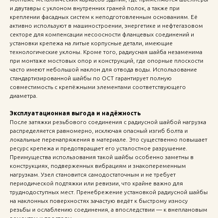
и двутавры с уклоном внутренних граней полок, а также при
креплении фасадных систем к неподготовленным основаниям. Её
активно используют в машиностроении, энергетике и нефтегазовом
секторе для компенсации несоосности фланцевых соединений и
установки крепежа на литые корпусные детали, имеющие
технологические уклоны. Кроме того, радиусная шайба незаменима
при монтаже мостовых опор и конструкций, где опорные плоскости
часто имеют небольшой наклон для отвода воды. Использование
стандартизированной шайбы по ОСТ гарантирует полную
совместимость с крепёжными элементами соответствующего
диаметра.
Эксплуатационная выгода и надёжность
После затяжки резьбового соединения с радиусной шайбой нагрузка
распределяется равномерно, исключая опасный изгиб болта и
локальные перенапряжения в материале. Это существенно повышает
ресурс крепежа и предотвращает его усталостное разрушение.
Преимущества использования такой шайбы особенно заметны в
конструкциях, подверженных вибрациям и знакопеременным
нагрузкам. Узел становится самодостаточным и не требует
периодической подтяжки или ревизии, что крайне важно для
труднодоступных мест. Пренебрежение установкой радиусной шайбы
на наклонных поверхностях зачастую ведёт к быстрому износу
резьбы и ослаблению соединения, а впоследствии — к внеплановым