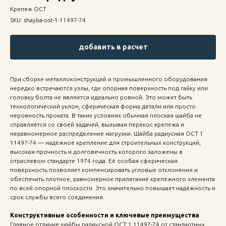
Крепеж ОСТ
SKU:
shayba-ost-1-11497-74
добавить в расчет
При сборке металлоконструкций и промышленного оборудования
нередко встречаются узлы, где опорная поверхность под гайку или
головку болта не является идеально ровной. Это может быть
технологический уклон, сферическая форма детали или просто
неровность проката. В таких условиях обычная плоская шайба не
справляется со своей задачей, вызывая перекос крепежа и
неравномерное распределение нагрузки. Шайба радиусная ОСТ 1
11497-74 — надёжное крепление для строительных конструкций,
высокая прочность и долговечность которого заложены в
отраслевом стандарте 1974 года. Её особая сферическая
поверхность позволяет компенсировать угловые отклонения и
обеспечить плотное, равномерное прилегание крепёжного элемента
по всей опорной плоскости. Это значительно повышает надёжность и
срок службы всего соединения.
Конструктивные особенности и ключевые преимущества
Главное отличие шайбы радиусной ОСТ 1 11497-74 от стандартных