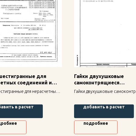
 шестигранные для
Гайки двухушковые
четных соединений и
самоконтрящиеся
ения ОСТ 1 33039-80
герметичные ОСТ 1 3308
естигранные для нерасчетных
Гайки двухушковые самоконт
ний и стопорения ОСТ 1 33039-
герметичные ОСТ 1 33080-80 
дежное крепление для
надежное крепление для
авить в расчет
добавить в расчет
льных конструкций, высокая
строительных конструкций, в
ть и долговечность.
прочность и долговечность.
дробнее
подробнее