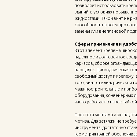
позволяет использовать крепёж
зданий, в условиях повышенно
жидкостями. Такой винт не р
способность на всём протяжен
замены или внеплановой подт
Сферы применения и удобс
Этот элемент крепежа широко
надежное и долговечное соед
каркасов, сборке ограждающих
площадок. Цилиндрическая гол
свободный доступ к крепежу, 
того, винт с цилиндрической 
машиностроительные и прибо
оборудования, конвейерных ли
часто работает в паре с гайко
Простота монтажа и эксплуата
метиза. Для затяжки не требу
инструмента, достаточно стан
геометрия граней обеспечивае