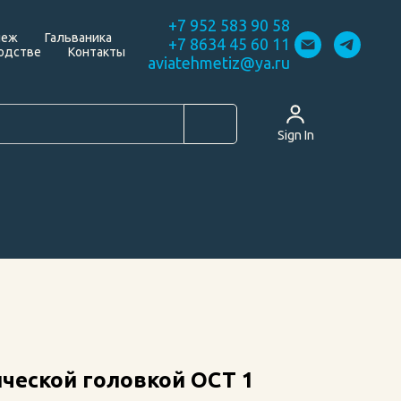
+7 952 583 90 58
пеж
Гальваника
+7 8634 45 60 11
одстве
Контакты
aviatehmetiz@ya.ru
Sign In
ческой головкой ОСТ 1