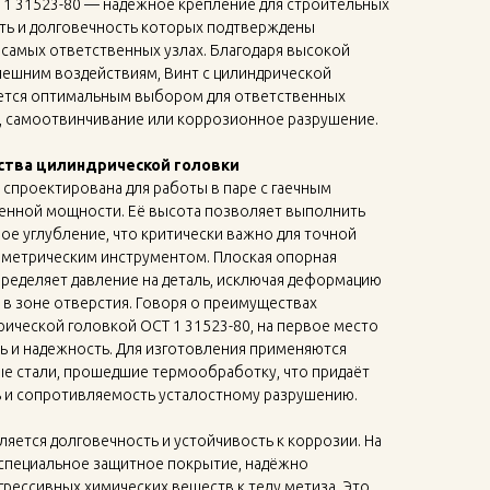
 1 31523-80 — надежное крепление для строительных
сть и долговечность которых подтверждены
 самых ответственных узлах. Благодаря высокой
нешним воздействиям, Винт с цилиндрической
яется оптимальным выбором для ответственных
ы, самоотвинчивание или коррозионное разрушение.
тва цилиндрической головки
 спроектирована для работы в паре с гаечным
енной мощности. Её высота позволяет выполнить
ое углубление, что критически важно для точной
метрическим инструментом. Плоская опорная
ределяет давление на деталь, исключая деформацию
в зоне отверстия. Говоря о преимуществах
рической головкой ОСТ 1 31523-80, на первое место
ь и надежность. Для изготовления применяются
е стали, прошедшие термообработку, что придаёт
 и сопротивляемость усталостному разрушению.
яется долговечность и устойчивость к коррозии. На
 специальное защитное покрытие, надёжно
грессивных химических веществ к телу метиза. Это