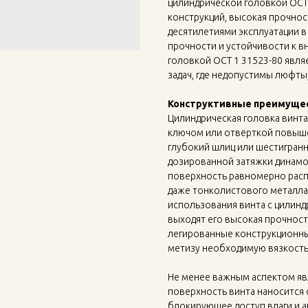
цилиндрической головкой ОСТ
конструкций, высокая прочно
десятилетиями эксплуатации в
прочности и устойчивости к в
головкой ОСТ 1 31523-80 явл
задач, где недопустимы люфт
Конструктивные преимущес
Цилиндрическая головка винта
ключом или отвёрткой повыш
глубокий шлиц или шестигранн
дозированной затяжки динамо
поверхность равномерно расп
даже тонколистового металла 
использования винта с цилинд
выходят его высокая прочност
легированные конструкционны
метизу необходимую вязкость
Не менее важным аспектом явл
поверхность винта наносится
блокирующее доступ влаги и а