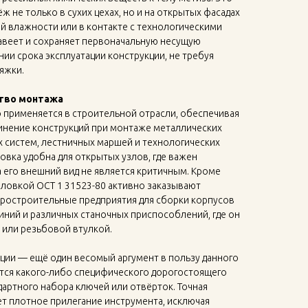
 не только в сухих цехах, но и на открытых фасадах
й влажности или в контакте с технологическими
жавеет и сохраняет первоначальную несущую
ии срока эксплуатации конструкции, не требуя
яжки.
тво монтажа
 применяется в строительной отрасли, обеспечивая
инение конструкций при монтаже металлических
 систем, лестничных маршей и технологических
овка удобна для открытых узлов, где важен
а его внешний вид не является критичным. Кроме
головкой ОСТ 1 31523-80 активно заказывают
ростроительные предприятия для сборки корпусов
ний и различных станочных приспособлений, где он
й или резьбовой втулкой.
ции — ещё один весомый аргумент в пользу данного
ется какого-либо специфического дорогостоящего
дартного набора ключей или отвёрток. Точная
т плотное прилегание инструмента, исключая