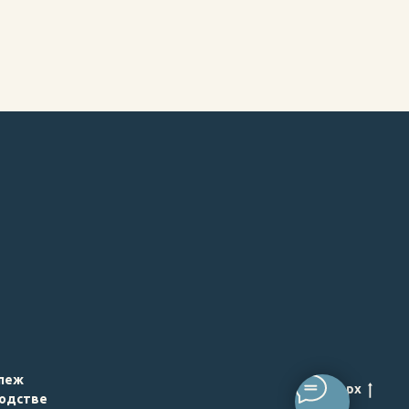
пеж
наверх
одстве