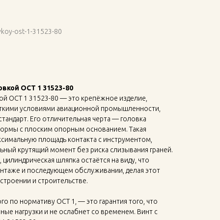
ovkoy-ost-1-31523-80
вкой ОСТ 1 31523-80
ой ОСТ 1 31523-80 — это крепёжное изделие,
ткими условиями авиационной промышленности,
стандарт. Его отличительная черта — головка
ормы с плоским опорным основанием. Такая
ксимальную площадь контакта с инструментом,
ьный крутящий момент без риска слизывания граней.
 цилиндрическая шляпка остаётся на виду, что
онтаже и последующем обслуживании, делая этот
троении и строительстве.
о по нормативу ОСТ 1, — это гарантия того, что
ые нагрузки и не ослабнет со временем. Винт с