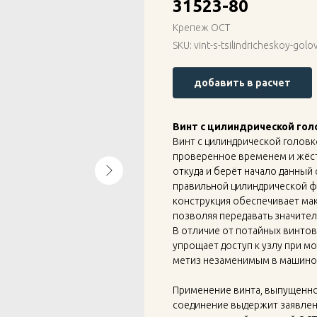
31523-80
Крепеж ОСТ
SKU:
vint-s-tsilindricheskoy-gol
добавить в расчет
Винт с цилиндрической голо
Винт с цилиндрической головк
проверенное временем и жёс
откуда и берёт начало данный 
правильной цилиндрической ф
конструкция обеспечивает ма
позволяя передавать значител
В отличие от потайных винтов,
упрощает доступ к узлу при м
метиз незаменимым в машинос
Применение винта, выпущенног
соединение выдержит заявленн