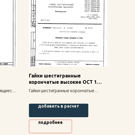
Гайки шестигранные
корончатые высокие ОСТ 1
0-80
33041-80
рящиеся
Гайки шестигранные корончатые
—
высокие ОСТ 1 33041-80 — надежное
крепление для строительных
добавить в расчет
ысокая
конструкций, высокая прочность и
долговечность.
подробнее