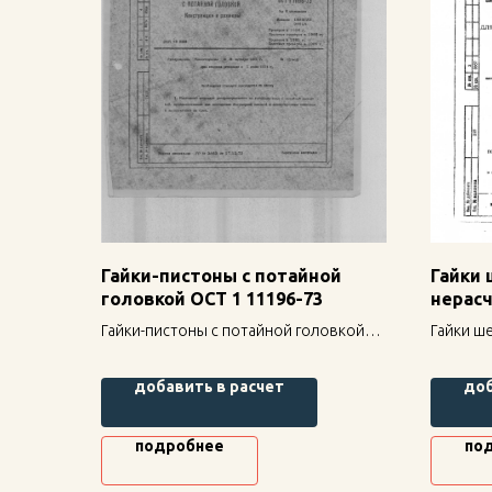
Гайки-пистоны с потайной
Гайки
головкой ОСТ 1 11196-73
нерас
стопор
Гайки-пистоны с потайной головкой
Гайки ш
ОСТ 1 11196-73 — надежное
соедине
крепление для строительных
80 — на
добавить в расчет
доб
конструкций, высокая прочность и
строите
долговечность.
прочнос
подробнее
по