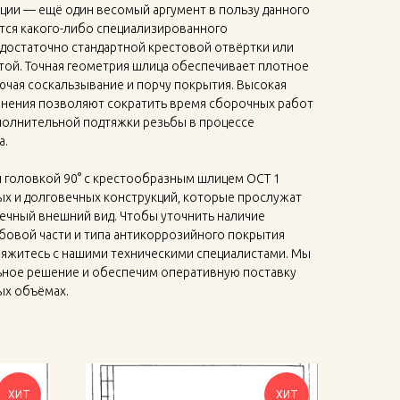
ции — ещё один весомый аргумент в пользу данного
ется какого-либо специализированного
 достаточно стандартной крестовой отвёртки или
той. Точная геометрия шлица обеспечивает плотное
ючая соскальзывание и порчу покрытия. Высокая
инения позволяют сократить время сборочных работ
ополнительной подтяжки резьбы в процессе
а.
й головкой 90° с крестообразным шлицем ОСТ 1
ых и долговечных конструкций, которые прослужат
речный внешний вид. Чтобы уточнить наличие
бовой части и типа антикоррозийного покрытия
вяжитесь с нашими техническими специалистами. Мы
ное решение и обеспечим оперативную поставку
ых объёмах.
ХИТ
ХИТ