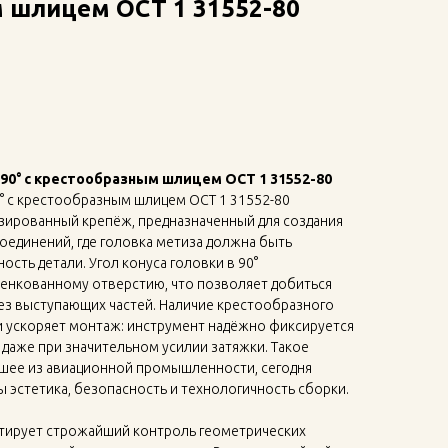
 шлицем ОСТ 1 31552-80
 90° с крестообразным шлицем ОСТ 1 31552-80
° с крестообразным шлицем ОСТ 1 31552-80
зированный крепёж, предназначенный для создания
оединений, где головка метиза должна быть
сть детали. Угол конуса головки в 90°
зенкованному отверстию, что позволяет добиться
ез выступающих частей. Наличие крестообразного
и ускоряет монтаж: инструмент надёжно фиксируется
 даже при значительном усилии затяжки. Такое
шее из авиационной промышленности, сегодня
ы эстетика, безопасность и технологичность сборки.
нтирует строжайший контроль геометрических