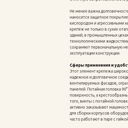
Не менее важна долговечность
наносится защитное покрытие,
кислородом и агрессивными х
крепёж не только в сухих ота
зданий, в промышленных цеха
технологическими жидкостями.
сохраняют первоначальную не
эксплуатации конструкции.
Сферы применения и удобс
Этот элемент крепежа широко
надежное и долговечное соед
вентилируемых фасадов, огра
панелей. Потайная головка 90°
поверхность, а крестообразны
того, винты с потайной голов
активно заказывают машинос
для сборки корпусов оборудов
часто работают в паре с гайк