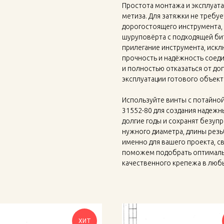
Простота монтажа и эксплуата
метиза. Для затяжки не требу
дорогостоящего инструмента,
шуруповёрта с подходящей би
прилегание инструмента, искл
прочность и надёжность соед
и полностью отказаться от д
эксплуатации готового объект
Используйте винты с потайно
31552-80 для создания надежн
долгие годы и сохранят безуп
нужного диаметра, длины резь
именно для вашего проекта, с
поможем подобрать оптималь
качественного крепежа в люб
ХИТ