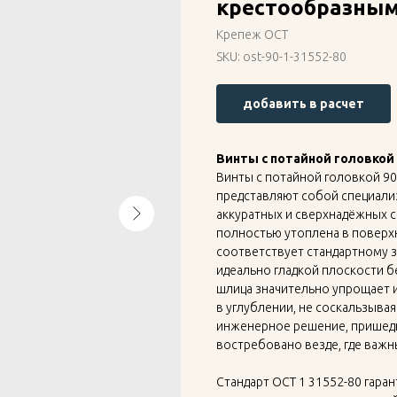
крестообразным
Крепеж ОСТ
SKU:
ost-90-1-31552-80
добавить в расчет
Винты с потайной головкой
Винты с потайной головкой 90
представляют собой специали
аккуратных и сверхнадёжных с
полностью утоплена в поверхно
соответствует стандартному 
идеально гладкой плоскости б
шлица значительно упрощает 
в углублении, не соскальзывая
инженерное решение, пришед
востребовано везде, где важн
Стандарт ОСТ 1 31552-80 гара