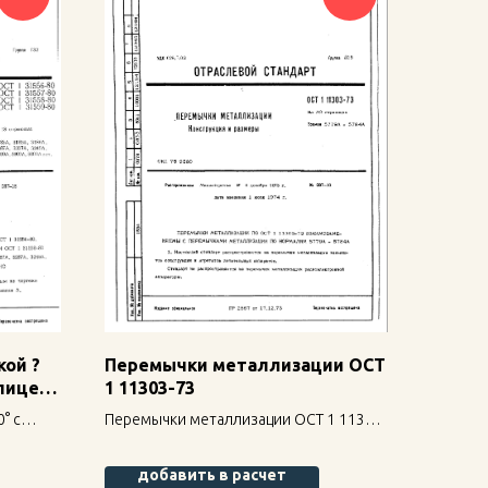
кой ?
Перемычки металлизации ОСТ
шлицем
1 11303-73
° с
Перемычки металлизации ОСТ 1 11303-
1 31558-
73 — надежное крепление для
строительных конструкций, высокая
добавить в расчет