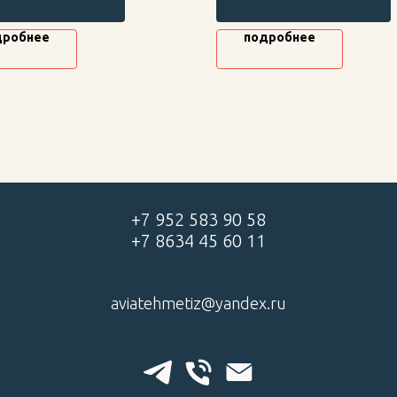
кций, высокая прочность и
строительных конструкций, в
чность.
прочность и долговечность.
дробнее
подробнее
+7 952 583 90 58
+7 8634 45 60 11
aviatehmetiz@yandex.ru