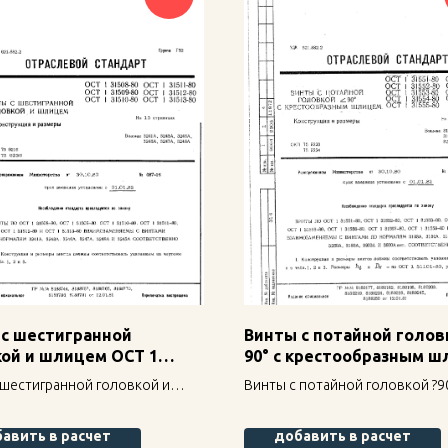
 с шестигранной
Винты с потайной голов
ой и шлицем ОСТ 1
90° с крестообразным 
80
ОСТ 1 31558-80
 шестигранной головкой и
Винты с потайной головкой ?90
ОСТ 1 31512-80 — надежное
крестообразным шлицем ОСТ 
ие для строительных
80 — надежное крепление для
авить в расчет
добавить в расчет