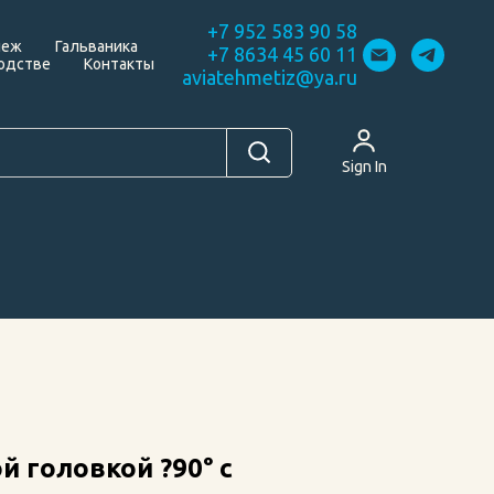
+7 952 583 90 58
пеж
Гальваника
+7 8634 45 60 11
одстве
Контакты
aviatehmetiz@ya.ru
Sign In
й головкой ?90° с