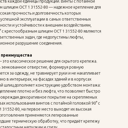
ств каждой единицы продукции. Винты с потайной
ым шлицем ОСТ 1 31552-80 — надежное крепление для
сокая прочность и долговечность которых
успешной эксплуатации в самых ответственных
чности и устойчивости к внешним воздействиям,
° с крестообразным шлицем ОСТ 1 31552-80 являются
етственных задач, где недопустимы люфты,
ионное разрушение соединения.
и преимущества
 — это классическое решение для скрытого крепежа.
в зенкованное отверстие, формируя ровную
ется за одежду, не травмирует руки и не накапливает
но в интерьерах, на фасадах зданий и в корпусах
й шлиц дополняет конструкцию удобством монтажа:
ацепление плотно и без люфта, что позволяет быстро
е повреждая декоративное покрытие на скрепляемых
вах использования винтов с потайной головкой 90° с
31552-80, на первое место выходят их высокая
 изготовления применяются легированные
едшие термическую обработку, что придаёт крепежу
талостным нагрузкам и срезу.