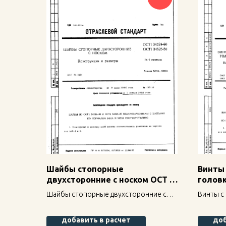
Шайбы стопорные
Винты
двухсторонние с носком ОСТ 1
головк
34524-80
31512-
Шайбы стопорные двухсторонние с
Винты с
носком ОСТ 1 34524-80 — надежное
шлицем 
крепление для строительных
креплен
добавить в расчет
доб