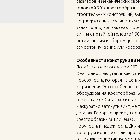
размеров и механических свой
головкой 90° с крестообразн
строительных конструкций, вы
подтверждены десятилетиями 
узлах. Благодаря высокой про
винты с потайной головкой 90
оптимальным выбором для отв
самоотвинчивание или корроз
Особенности конструкции 
Потайная головка с углом 90°
Она полностью утапливается 
поверхность, которая не цепля
загрязнения. Это особенно цен
оборудования. Крестообразны
отвёртка или бита входит в з
и аккуратно затянуть винт, н
деталях. Говоря о преимущест
крестообразным шлицем ОСТ 1 
прочность и надежность. Для
конструкционные стали, прош
отличную сопротивляемость ус