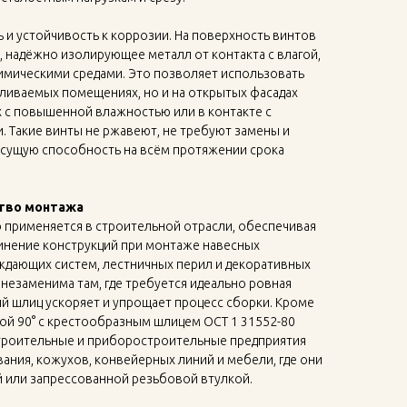
 и устойчивость к коррозии. На поверхность винтов
 надёжно изолирующее металл от контакта с влагой,
имическими средами. Это позволяет использовать
пливаемых помещениях, но и на открытых фасадах
х с повышенной влажностью или в контакте с
 Такие винты не ржавеют, не требуют замены и
сущую способность на всём протяжении срока
тво монтажа
 применяется в строительной отрасли, обеспечивая
инение конструкций при монтаже навесных
ждающих систем, лестничных перил и декоративных
 незаменима там, где требуется идеально ровная
й шлиц ускоряет и упрощает процесс сборки. Кроме
кой 90° с крестообразным шлицем ОСТ 1 31552-80
троительные и приборостроительные предприятия
ания, кожухов, конвейерных линий и мебели, где они
ой или запрессованной резьбовой втулкой.