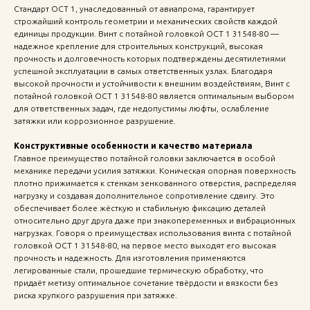
Стандарт ОСТ 1, унаследованный от авиапрома, гарантирует
строжайший контроль геометрии и механических свойств каждой
единицы продукции. Винт с потайной головкой ОСТ 1 31548-80 —
надежное крепление для строительных конструкций, высокая
прочность и долговечность которых подтверждены десятилетиями
успешной эксплуатации в самых ответственных узлах. Благодаря
высокой прочности и устойчивости к внешним воздействиям, Винт с
потайной головкой ОСТ 1 31548-80 является оптимальным выбором
для ответственных задач, где недопустимы люфты, ослабление
затяжки или коррозионное разрушение.
Конструктивные особенности и качество материала
Главное преимущество потайной головки заключается в особой
механике передачи усилия затяжки. Коническая опорная поверхность
плотно прижимается к стенкам зенкованного отверстия, распределяя
нагрузку и создавая дополнительное сопротивление сдвигу. Это
обеспечивает более жёсткую и стабильную фиксацию деталей
относительно друг друга даже при знакопеременных и вибрационных
нагрузках. Говоря о преимуществах использования винта с потайной
головкой ОСТ 1 31548-80, на первое место выходят его высокая
прочность и надежность. Для изготовления применяются
легированные стали, прошедшие термическую обработку, что
придаёт метизу оптимальное сочетание твёрдости и вязкости без
риска хрупкого разрушения при затяжке.