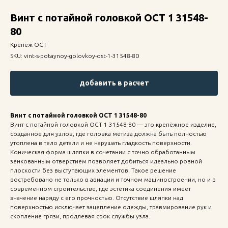
Винт с потайной головкой ОСТ 1 31548-
80
Крепеж ОСТ
SKU:
vint-s-potaynoy-golovkoy-ost-1-31548-80
добавить в расчет
Винт с потайной головкой ОСТ 1 31548-80
Винт с потайной головкой ОСТ 1 31548-80 — это крепёжное изделие,
созданное для узлов, где головка метиза должна быть полностью
утоплена в тело детали и не нарушать гладкость поверхности.
Коническая форма шляпки в сочетании с точно обработанным
зенкованным отверстием позволяет добиться идеально ровной
плоскости без выступающих элементов. Такое решение
востребовано не только в авиации и точном машиностроении, но и в
современном строительстве, где эстетика соединения имеет
значение наряду с его прочностью. Отсутствие шляпки над
поверхностью исключает зацепление одежды, травмирование рук и
скопление грязи, продлевая срок службы узла.