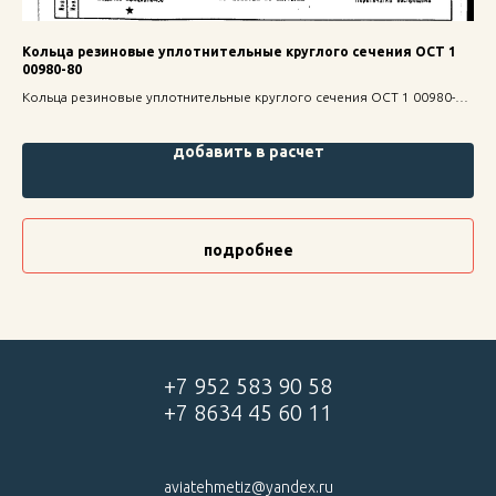
Кольца резиновые уплотнительные круглого сечения ОСТ 1
Га
00980-80
ст
Кольца резиновые уплотнительные круглого сечения ОСТ 1 00980-80
Гай
— надежное крепление для строительных конструкций, высокая
1 3
прочность и долговечность.
выс
добавить в расчет
подробнее
+7 952 583 90 58
+7 8634 45 60 11
aviatehmetiz@yandex.ru