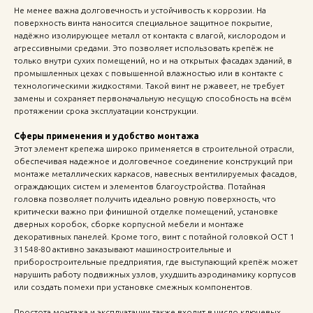
Не менее важна долговечность и устойчивость к коррозии. На
поверхность винта наносится специальное защитное покрытие,
надёжно изолирующее металл от контакта с влагой, кислородом и
агрессивными средами. Это позволяет использовать крепёж не
только внутри сухих помещений, но и на открытых фасадах зданий, в
промышленных цехах с повышенной влажностью или в контакте с
технологическими жидкостями. Такой винт не ржавеет, не требует
замены и сохраняет первоначальную несущую способность на всём
протяжении срока эксплуатации конструкции.
Сферы применения и удобство монтажа
Этот элемент крепежа широко применяется в строительной отрасли,
обеспечивая надежное и долговечное соединение конструкций при
монтаже металлических каркасов, навесных вентилируемых фасадов,
ограждающих систем и элементов благоустройства. Потайная
головка позволяет получить идеально ровную поверхность, что
критически важно при финишной отделке помещений, установке
дверных коробок, сборке корпусной мебели и монтаже
декоративных панелей. Кроме того, винт с потайной головкой ОСТ 1
31548-80 активно заказывают машиностроительные и
приборостроительные предприятия, где выступающий крепёж может
нарушить работу подвижных узлов, ухудшить аэродинамику корпусов
или создать помехи при установке смежных компонентов.
Простота монтажа и эксплуатации также входит в число ключевых