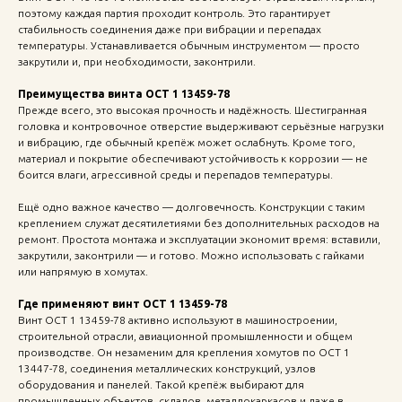
поэтому каждая партия проходит контроль. Это гарантирует
стабильность соединения даже при вибрации и перепадах
температуры. Устанавливается обычным инструментом — просто
закрутили и, при необходимости, законтрили.
Преимущества винта ОСТ 1 13459-78
Прежде всего, это высокая прочность и надёжность. Шестигранная
головка и контровочное отверстие выдерживают серьёзные нагрузки
и вибрацию, где обычный крепёж может ослабнуть. Кроме того,
материал и покрытие обеспечивают устойчивость к коррозии — не
боится влаги, агрессивной среды и перепадов температуры.
Ещё одно важное качество — долговечность. Конструкции с таким
креплением служат десятилетиями без дополнительных расходов на
ремонт. Простота монтажа и эксплуатации экономит время: вставили,
закрутили, законтрили — и готово. Можно использовать с гайками
или напрямую в хомутах.
Где применяют винт ОСТ 1 13459-78
Винт ОСТ 1 13459-78 активно используют в машиностроении,
строительной отрасли, авиационной промышленности и общем
производстве. Он незаменим для крепления хомутов по ОСТ 1
13447-78, соединения металлических конструкций, узлов
оборудования и панелей. Такой крепёж выбирают для
промышленных объектов, складов, металлокаркасов и даже в