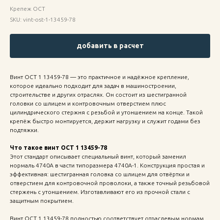
Крепеж ОСТ
SKU:
vint-ost-1-13459-78
добавить в расчет
Винт ОСТ 1 13459-78 — это практичное и надёжное крепление,
которое идеально подходит для задач в машиностроении,
строительстве и других отраслях. Он состоит из шестигранной
головки со шлицем и контровочным отверстием плюс
цилиндрического стержня с резьбой и утоншением на конце. Такой
крепёж быстро монтируется, держит нагрузку и служит годами без
подтяжки.
Что такое винт ОСТ 1 13459-78
Этот стандарт описывает специальный винт, который заменил
нормаль 4740А в части типоразмера 4740А-1. Конструкция простая и
эффективная: шестигранная головка со шлицем для отвёртки и
отверстием для контровочной проволоки, а также точный резьбовой
стержень с утоншением. Изготавливают его из прочной стали с
защитным покрытием.
Винт ОСТ 1 13459-78 полностью соответствует отраслевым нормам,