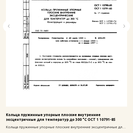
Кольца пружинные упорные плоские внутренние
Ша
эксцентричные для температур до 300 °С ОСТ 1 10791-85
Шай
Кольца пружинные упорные плоские внутренние эксцентричные для
над
температур до 300 °С ОСТ 1 10791-85 — надежное крепление для
про