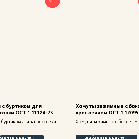
ХИТ
 с буртиком для
Хомуты зажимные с бо
совки ОСТ 1 11124-73
креплением ОСТ 1 12095
с буртиком для запрессовки
Хомуты зажимные с боковым
1124-73 — надежное
креплением ОСТ 1 12095-75 —
ие для строительных
надежное крепление для
авить в расчет
добавить в расчет