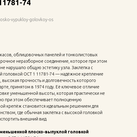
11781-74
losko-vypukloy-golovkoy-os
ркасов, облицовочных панелей и тонколистовых
 прочное неразборное соединение, которое при этом
 не нарушало общую эстетику узла. Заклёпка с
 головкой ОСТ 1 11781-74 — надёжное крепление
, высокая прочность и долговечность которого
рте, принятом в 1974 году. Её ключевое отличие
ловке уменьшенной высоты, которая практически не
 но при этом обеспечивает полноценную
ой крепёж становится идеальным решением для
нством, где обычная заклёпка с высокой головкой
испортить внешний вид.
уменьшенной плоско-выпуклой головкой