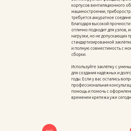
корпусов вентиляционного обо
машиностроении, приборостро
требуется аккуратное соедине
Благодаря высокой прочности 
отлично подходит для узлов,
нагрузки, но не допускающих
стандартизированной заклёпк
и полную совместимость с мо
сборки.
Используйте заклёпку с умен
для создания надёжных и долг
годы. Если у вас остались во
профессиональная консультаци
помощь и помочь с оформлени
временем крепежа уже сегодн