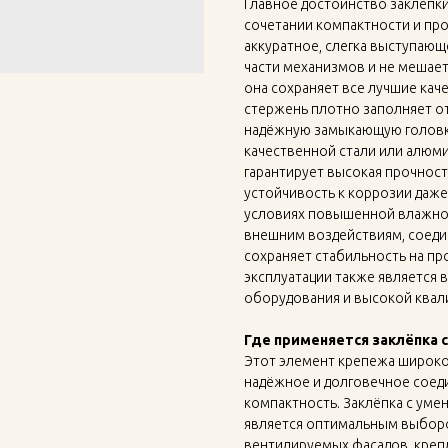
Главное достоинство заклёпки
сочетании компактности и пр
аккуратное, слегка выступающ
части механизмов и не мешает
она сохраняет все лучшие кач
стержень плотно заполняет от
надёжную замыкающую головку
качественной стали или алюм
гарантирует высокая прочност
устойчивость к коррозии даже
условиях повышенной влажнос
внешним воздействиям, соеди
сохраняет стабильность на пр
эксплуатации также является 
оборудования и высокой квал
Где применяется заклёпка 
Этот элемент крепежа широко
надёжное и долговечное соедин
компактность. Заклёпка с ум
является оптимальным выборо
вентилируемых фасадов, креп