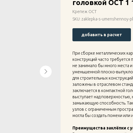
головкой ОСТ 1 
Крепеж ОСТ
SKU:
zaklepka-s-umenshennoy-p
добавить в расчет
При сборке металлических ка
конструкций часто требуется
не занимало бы много места и
уменьшенной плоско-выпуклой
для строительных конструкций
заложены в отраслевом станда
заключается в компактной го
выступает над поверхностью,
замыкающую способность. Так
узлов с ограниченным простра
могла бы создать помехи или 
Преимущества заклёпки с 