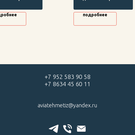
кций, высокая прочность и
строительных конструкций, в
чность.
прочность и долговечность.
дробнее
подробнее
+7 952 583 90 58
+7 8634 45 60 11
aviatehmetiz@yandex.ru