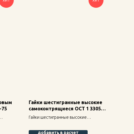
ХИТ
ХИТ
ковым
Гайки шестигранные высокие
-75
самоконтрящиеся ОСТ 1 33055-
80
Гайки шестигранные высокие
самоконтрящиеся ОСТ 1 33055-80 —
надежное крепление для
добавить в расчет