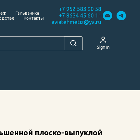
+7 952 583 90 58
пеж
Гальваника
+7 8634 45 60 11
одстве
Контакты
aviatehmetiz@ya.ru
Sign In
ньшенной плоско-выпуклой