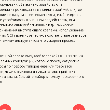
рудования. Её активно задействуют в
ении и производстве металлической мебели, где
ние, не нарушающее геометрию и дизайн изделия.
и устойчивости к внешним воздействиям, она
 испытывающих вибрационные и динамические
 применения выступающего крепежа. Использование
и по ОСТ гарантирует точное соответствие размеров
нтажным инструментом, что ускоряет процесс
ьшенной плоско-выпуклой головкой ОСТ 1 11781-74
овечных конструкций, которые прослужат долгие
просы по подбору типоразмера или требуется
я, наши специалисты всегда готовы прийти на
ем заказа. Сделайте выбор в пользу проверенного
я.