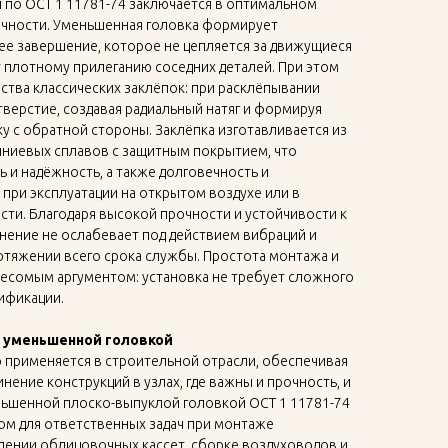
 по ОСТ 1 11781-74 заключается в оптимальном
очности. Уменьшенная головка формирует
ее завершение, которое не цепляется за движущиеся
 плотному прилеганию соседних деталей. При этом
ества классических заклёпок: при расклёпывании
верстие, создавая радиальный натяг и формируя
 с обратной стороны. Заклёпка изготавливается из
иниевых сплавов с защитным покрытием, что
ь и надёжность, а также долговечность и
 при эксплуатации на открытом воздухе или в
ти. Благодаря высокой прочности и устойчивости к
нение не ослабевает под действием вибраций и
отяжении всего срока службы. Простота монтажа и
весомым аргументом: установка не требует сложного
ификации.
с уменьшенной головкой
 применяется в строительной отрасли, обеспечивая
ение конструкций в узлах, где важны и прочность, и
еньшенной плоско-выпуклой головкой ОСТ 1 11781-74
м для ответственных задач при монтаже
лении облицовочных кассет, сборке воздуховодов и