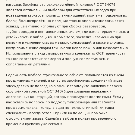
нагрузки. Заклёпка с плоско-скруглённой головкой ОСТ 34076
является оптимальным выбором для ответственных задач при
возведении каркасов промышленных зданий, монтаже подкрановых
балок, большепролётных ферм, мостовых опор и технологических
эстакад. Её активно используют при сборке резервуаров,
трубопроводов и вентиляционных систем, где важна герметичность и
устойчивость к вибрациям. Кроме того, заклёпка незаменима при
ремонте и усилении старых металлоконструкций, а также в случаях,
когда применение сварки технически невозможно или нежелательно.
Использование стандартизированного крепежа по ОСТ гарантирует
точное соответствие размеров и полную совместимость с
сопрягаемыми деталями.
Надёжность любого строительного объекта складывается из тысяч
продуманных мелочей, и качество заклёпочных соединений играет
здесь далеко не последнюю роль. Используйте Заклёпка с плоско-
скруглённой головкой ОСТ 34076 для создания надёжных и
долговечных конструкций, которые прослужат долгие годы. Если у
вас остались вопросы по подбору типоразмера или требуется
профессиональная консультация по технологии клёпки, наши
специалисты всегда готовы прийти на помощь и помочь с
оформлением заказа. Сделайте выбор в пользу проверенного
временем крепежа уже сегодня.