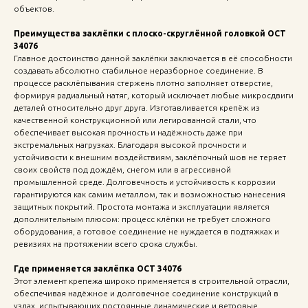
объектов.
Преимущества заклёпки с плоско-скруглённой головкой ОСТ
34076
Главное достоинство данной заклёпки заключается в её способности
создавать абсолютно стабильное неразборное соединение. В
процессе расклёпывания стержень плотно заполняет отверстие,
формируя радиальный натяг, который исключает любые микросдвиги
деталей относительно друг друга. Изготавливается крепёж из
качественной конструкционной или легированной стали, что
обеспечивает высокая прочность и надёжность даже при
экстремальных нагрузках. Благодаря высокой прочности и
устойчивости к внешним воздействиям, заклёпочный шов не теряет
своих свойств под дождём, снегом или в агрессивной
промышленной среде. Долговечность и устойчивость к коррозии
гарантируются как самим металлом, так и возможностью нанесения
защитных покрытий. Простота монтажа и эксплуатации является
дополнительным плюсом: процесс клёпки не требует сложного
оборудования, а готовое соединение не нуждается в подтяжках и
ревизиях на протяжении всего срока службы.
Где применяется заклёпка ОСТ 34076
Этот элемент крепежа широко применяется в строительной отрасли,
обеспечивая надёжное и долговечное соединение конструкций в
узлах, испытывающих постоянные динамические и ветровые