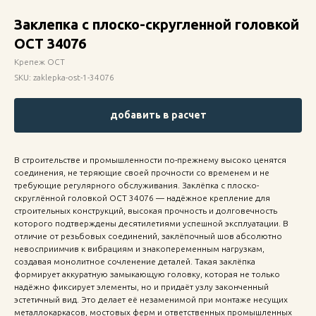
Заклепка с плоско-скругленной головкой
ОСТ 34076
Крепеж ОСТ
SKU:
zaklepka-ost-1-34076
добавить в расчет
В строительстве и промышленности по-прежнему высоко ценятся
соединения, не теряющие своей прочности со временем и не
требующие регулярного обслуживания. Заклёпка с плоско-
скруглённой головкой ОСТ 34076 — надёжное крепление для
строительных конструкций, высокая прочность и долговечность
которого подтверждены десятилетиями успешной эксплуатации. В
отличие от резьбовых соединений, заклёпочный шов абсолютно
невосприимчив к вибрациям и знакопеременным нагрузкам,
создавая монолитное сочленение деталей. Такая заклёпка
формирует аккуратную замыкающую головку, которая не только
надёжно фиксирует элементы, но и придаёт узлу законченный
эстетичный вид. Это делает её незаменимой при монтаже несущих
металлокаркасов, мостовых ферм и ответственных промышленных