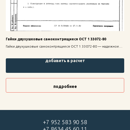
Гайки двухушковые самоконтрящиеся ОСТ 1 33072-80
Ви
Гайки двухушковые самоконтрящиеся ОСТ 1 33072-80 — надежное
Вин
крепление для строительных конструкций, высокая прочность и
над
долговечность.
про
добавить в расчет
подробнее
+7 952 583 90 58
+7 8634 45 60 11