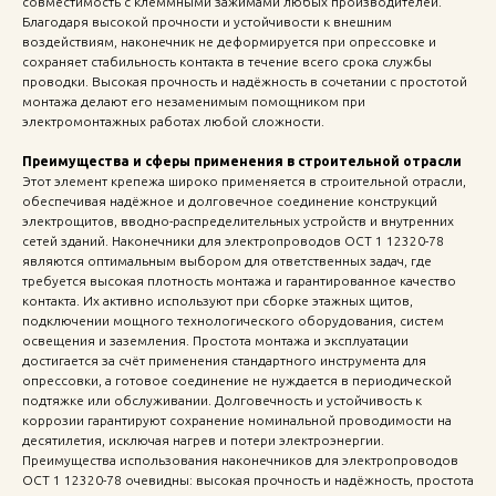
совместимость с клеммными зажимами любых производителей.
Благодаря высокой прочности и устойчивости к внешним
воздействиям, наконечник не деформируется при опрессовке и
сохраняет стабильность контакта в течение всего срока службы
проводки. Высокая прочность и надёжность в сочетании с простотой
монтажа делают его незаменимым помощником при
электромонтажных работах любой сложности.
Преимущества и сферы применения в строительной отрасли
Этот элемент крепежа широко применяется в строительной отрасли,
обеспечивая надёжное и долговечное соединение конструкций
электрощитов, вводно-распределительных устройств и внутренних
сетей зданий. Наконечники для электропроводов ОСТ 1 12320-78
являются оптимальным выбором для ответственных задач, где
требуется высокая плотность монтажа и гарантированное качество
контакта. Их активно используют при сборке этажных щитов,
подключении мощного технологического оборудования, систем
освещения и заземления. Простота монтажа и эксплуатации
достигается за счёт применения стандартного инструмента для
опрессовки, а готовое соединение не нуждается в периодической
подтяжке или обслуживании. Долговечность и устойчивость к
коррозии гарантируют сохранение номинальной проводимости на
десятилетия, исключая нагрев и потери электроэнергии.
Преимущества использования наконечников для электропроводов
ОСТ 1 12320-78 очевидны: высокая прочность и надёжность, простота