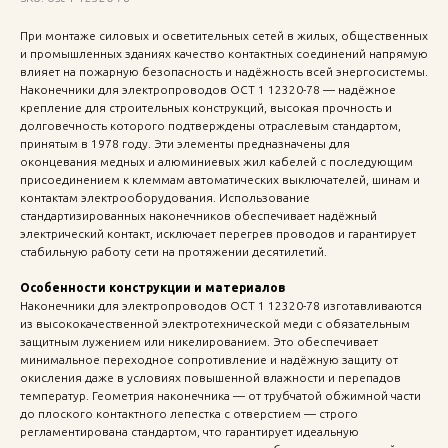
При монтаже силовых и осветительных сетей в жилых, общественных
и промышленных зданиях качество контактных соединений напрямую
влияет на пожарную безопасность и надёжность всей энергосистемы.
Наконечники для электропроводов ОСТ 1 12320-78 — надёжное
крепление для строительных конструкций, высокая прочность и
долговечность которого подтверждены отраслевым стандартом,
принятым в 1978 году. Эти элементы предназначены для
оконцевания медных и алюминиевых жил кабелей с последующим
присоединением к клеммам автоматических выключателей, шинам и
контактам электрооборудования. Использование
стандартизированных наконечников обеспечивает надёжный
электрический контакт, исключает перегрев проводов и гарантирует
стабильную работу сети на протяжении десятилетий.
Особенности конструкции и материалов
Наконечники для электропроводов ОСТ 1 12320-78 изготавливаются
из высококачественной электротехнической меди с обязательным
защитным лужением или никелированием. Это обеспечивает
минимальное переходное сопротивление и надёжную защиту от
окисления даже в условиях повышенной влажности и перепадов
температур. Геометрия наконечника — от трубчатой обжимной части
до плоского контактного лепестка с отверстием — строго
регламентирована стандартом, что гарантирует идеальную