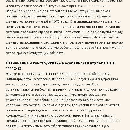
роль играют элементы, обеспечивающие точное позиционирование
и защиту от деформаций. Втулки распорные ОСТ 1 11112-73 —
надёжное крепление для строительных конструкций, высокая
прочность и долговечность которого заложены в отраслевом
стандарте, принятом ещё в 1973 году. Эти цилиндрические детали с
центральным отверстием выполняют функцию дистанционирующих
вставок, позволяя строго выдерживать заданные промежутки между
плоскостями, валами или корпусными элементами. Использование
стандартизированных распорных втулок гарантирует геометрическую
точность узла и его стабильную работу под нагрузкой на протяжении
всего срока эксплуатации объекта.
Назначение и конструктивные особенности втулок ОСТ 1
11112-73
Втулки распорные ОСТ 1 11112-73 представляют собой полые
цилиндры с точно регламентированными наружным и внутренним
диаметрами, а также строго выдержанной длиной. Они
устанавливаются на болты, шпильки или валы и служат для создания
фиксированного зазора между деталями, предотвращая их
самопроизвольное сближение или деформацию при затяжке
крепежа. Это особенно важно в узлах, где излишнее сжатие может
привести к повреждению подшипников, перекосу рамных
конструкций или нарушению соосности валов. Изготавливаются
втулки из качественной конструкционной или легированной стали с
защитным покрытием, что обеспечивает им исключительную