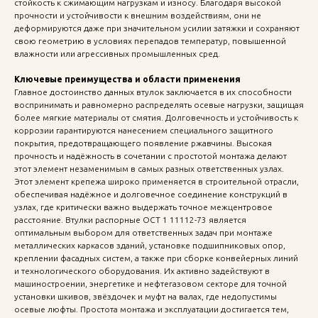
стойкость к сжимающим нагрузкам и износу. Благодаря высокой
прочности и устойчивости к внешним воздействиям, они не
деформируются даже при значительном усилии затяжки и сохраняют
свою геометрию в условиях перепадов температур, повышенной
влажности или агрессивных промышленных сред.
Ключевые преимущества и области применения
Главное достоинство данных втулок заключается в их способности
воспринимать и равномерно распределять осевые нагрузки, защищая
более мягкие материалы от смятия. Долговечность и устойчивость к
коррозии гарантируются нанесением специального защитного
покрытия, предотвращающего появление ржавчины. Высокая
прочность и надёжность в сочетании с простотой монтажа делают
этот элемент незаменимым в самых разных ответственных узлах.
Этот элемент крепежа широко применяется в строительной отрасли,
обеспечивая надёжное и долговечное соединение конструкций в
узлах, где критически важно выдержать точное межцентровое
расстояние. Втулки распорные ОСТ 1 11112-73 является
оптимальным выбором для ответственных задач при монтаже
металлических каркасов зданий, установке подшипниковых опор,
креплении фасадных систем, а также при сборке конвейерных линий
и технологического оборудования. Их активно задействуют в
машиностроении, энергетике и нефтегазовом секторе для точной
установки шкивов, звёздочек и муфт на валах, где недопустимы
осевые люфты. Простота монтажа и эксплуатации достигается тем,